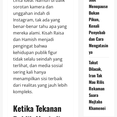
cinta ideal. Namun di balik
Menopause
sorotan kamera dan
Bukan
unggahan indah di
Pikun,
Instagram, tak ada yang
Kenali
benar-benar tahu apa yang
Penyebab
mereka alami. Kisah Raisa
dan Cara
dan Hamish menjadi
Mengatasin
pengingat bahwa
ya
kehidupan publik figur
tidak selalu seindah yang
Takut
terlihat, dan media sosial
Dilacak,
sering kali hanya
Iran Tak
menampilkan sisi terbaik
Mau Rilis
dari realitas yang jauh lebih
Rekaman
kompleks.
Suara
Mojtaba
Ketika Tekanan
Khamenei