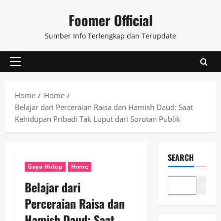
Skip
Foomer Official
to
content
Sumber Info Terlengkap dan Terupdate
Primary
Menu
Home
Home
Belajar dari Perceraian Raisa dan Hamish Daud: Saat
Kehidupan Pribadi Tak Luput dari Sorotan Publik
SEARCH
Gaya Hidup
Home
Belajar dari
Search
Perceraian Raisa dan
Hamish Daud: Saat