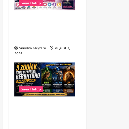
Gaya Hidup
Brain Fog Saat Menopause
Bukan Pikun, Kenali
Penyebab dan Cara
Mengatasinya
Anindita Meydira
August 3,
2026
Gaya Hidup
3 Zodiak Paling Beruntung
pada 29 Juli 2026, Virgo
hingga Capricorn Diprediksi
Dapat Peluang Baru