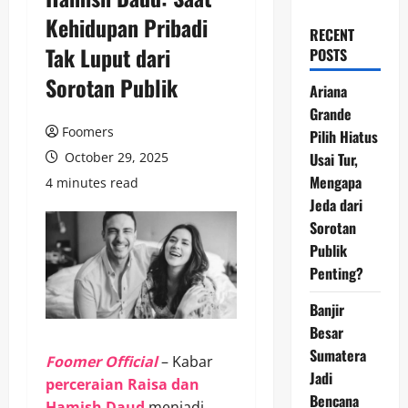
Kehidupan Pribadi
RECENT
Tak Luput dari
POSTS
Sorotan Publik
Ariana
Grande
Foomers
Pilih Hiatus
October 29, 2025
Usai Tur,
Mengapa
4 minutes read
Jeda dari
Sorotan
Publik
Penting?
Banjir
Besar
Sumatera
Foomer Official
– Kabar
Jadi
perceraian Raisa dan
Bencana
Hamish Daud
menjadi