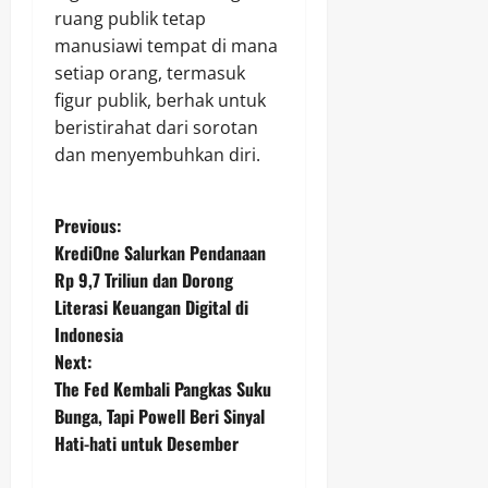
ruang publik tetap
manusiawi tempat di mana
setiap orang, termasuk
figur publik, berhak untuk
beristirahat dari sorotan
dan menyembuhkan diri.
P
Previous:
KrediOne Salurkan Pendanaan
o
Rp 9,7 Triliun dan Dorong
Literasi Keuangan Digital di
s
Indonesia
t
Next:
The Fed Kembali Pangkas Suku
n
Bunga, Tapi Powell Beri Sinyal
Hati-hati untuk Desember
a