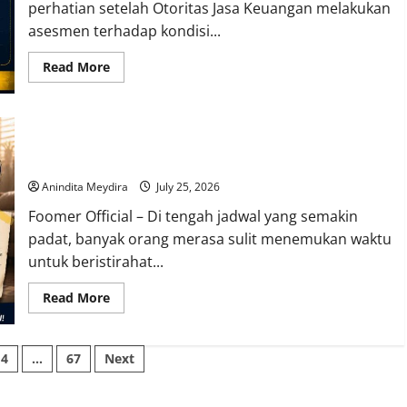
Kepercayaan
perhatian setelah Otoritas Jasa Keuangan melakukan
Publik
asesmen terhadap kondisi...
Read
Read More
more
about
Suku
Bunga
Tinggi
Luangkan 10 Menit untuk Mindfulness, Cara Sederhana
dan
Likuiditas
Menjaga Kesehatan Mental di Tengah Kesibukan
Ketat,
OJK
Anindita Meydira
July 25, 2026
Buka
Peluang
Foomer Official – Di tengah jadwal yang semakin
Revisi
Rencana
padat, banyak orang merasa sulit menemukan waktu
Bisnis
Bank
untuk beristirahat...
Read
Read More
more
about
Luangkan
10
4
…
67
Next
Menit
untuk
Mindfulness,
on
Cara