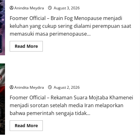
Triliun,
OJK
Anindita Meydira
August 3, 2026
Sebut
Kualitas
Foomer Official – Brain Fog Menopause menjadi
Kredit
Justru
keluhan yang cukup sering dialami perempuan saat
Membaik
memasuki masa perimenopause...
Read
Read More
more
about
Brain
Fog
Saat
Takut Dilacak, Iran Tak Mau Rilis Rekaman Suara Mojtaba
Menopause
Bukan
Khamenei
Pikun,
Kenali
Anindita Meydira
August 2, 2026
Penyebab
dan
Foomer Official – Rekaman Suara Mojtaba Khamenei
Cara
Mengatasinya
menjadi sorotan setelah media Iran melaporkan
bahwa pemerintah sengaja tidak...
Read
Read More
more
about
Takut