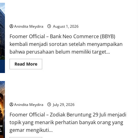
Dilacak,
Iran
Bank Neo Commerce Belum Tetapkan Target Modal Rp 6
Tak
Mau
Triliun, Fokus Tunggu Aturan OJK dan Perkuat Kinerja
Rilis
Rekaman
Anindita Meydira
August 1, 2026
Suara
Mojtaba
Foomer Official – Bank Neo Commerce (BBYB)
Khamenei
kembali menjadi sorotan setelah menyampaikan
bahwa perusahaan belum memiliki target...
Read
Read More
more
about
Bank
Neo
Commerce
3 Zodiak Paling Beruntung pada 29 Juli 2026, Virgo hingga
Belum
Tetapkan
Capricorn Diprediksi Dapat Peluang Baru
Target
Modal
Anindita Meydira
July 29, 2026
Rp
6
Foomer Official – Zodiak Beruntung 29 Juli menjadi
Triliun,
Fokus
topik yang menarik perhatian banyak orang yang
Tunggu
Aturan
gemar mengikuti...
OJK
dan