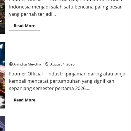
Indonesia menjadi salah satu bencana paling besar
yang pernah terjadi...
Read
Read More
more
about
Banjir
Besar
Sumatera
Utang Pinjol Masyarakat Tembus Rp105 Triliun, OJK Sebut
Jadi
Bencana
Kualitas Kredit Justru Membaik
Terluas,
Lebih
Anindita Meydira
August 4, 2026
dari
2
Foomer Official – Industri pinjaman daring atau pinjol
Juta
Warga
kembali mencatat pertumbuhan yang signifikan
Terdampak
sepanjang semester pertama 2026....
Read
Read More
more
about
Utang
Pinjol
Masyarakat
Brain Fog Saat Menopause Bukan Pikun, Kenali Penyebab dan
Tembus
Rp105
Cara Mengatasinya