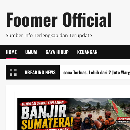
Skip
Foomer Official
to
content
Sumber Info Terlengkap dan Terupdate
HOME
UMUM
GAYA HIDUP
KEUANGAN
r Besar Sumatera Jadi Bencana Terluas, Lebih dari 2 Juta Warga Terd
BREAKING NEWS