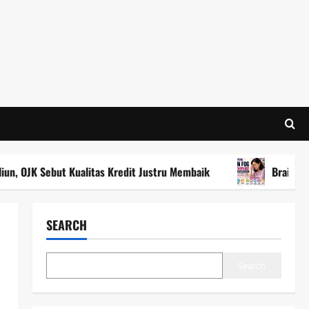
K Sebut Kualitas Kredit Justru Membaik
Brain Fog Saat
SEARCH
Search