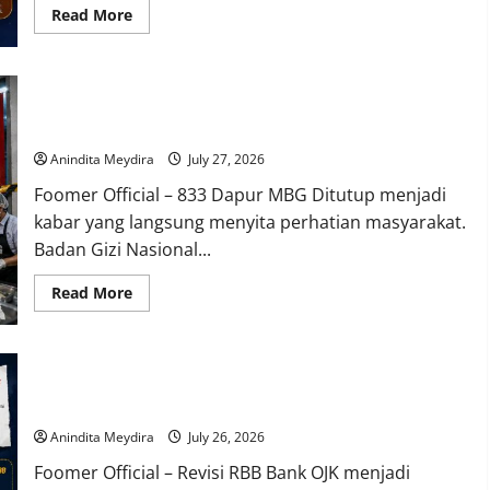
Perkuat
Read
Read More
Kinerja
more
about
3
Zodiak
Paling
833 Dapur MBG Ditutup Permanen, Langkah Tegas BGN Demi
Beruntung
pada
Menjaga Kepercayaan Publik
29
Juli
Anindita Meydira
July 27, 2026
2026,
Virgo
Foomer Official – 833 Dapur MBG Ditutup menjadi
hingga
Capricorn
kabar yang langsung menyita perhatian masyarakat.
Diprediksi
Dapat
Badan Gizi Nasional...
Peluang
Baru
Read
Read More
more
about
833
Dapur
MBG
Suku Bunga Tinggi dan Likuiditas Ketat, OJK Buka Peluang
Ditutup
Permanen,
Revisi Rencana Bisnis Bank
Langkah
Tegas
Anindita Meydira
July 26, 2026
BGN
Demi
Foomer Official – Revisi RBB Bank OJK menjadi
Menjaga