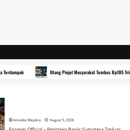
ampak
Utang Pinjol Masyarakat Tembus Rp105 Triliun, OJ
Banjir Besar Sumatera Jadi Bencana Terluas, Lebih dari 2 Juta
Warga Terdampak
Anindita Meydira
August 5, 2026
Foomer Official – Peristiwa Banjir Sumatera Terluas