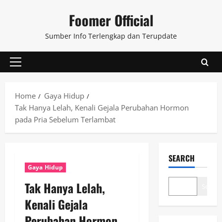
Skip
Foomer Official
to
content
Sumber Info Terlengkap dan Terupdate
Primary
Menu
Home
Gaya Hidup
Tak Hanya Lelah, Kenali Gejala Perubahan Hormon
pada Pria Sebelum Terlambat
SEARCH
Gaya Hidup
Tak Hanya Lelah,
Search
Kenali Gejala
Perubahan Hormon