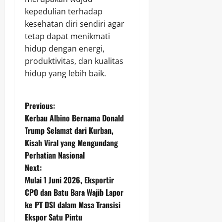
kepedulian terhadap
kesehatan diri sendiri agar
tetap dapat menikmati
hidup dengan energi,
produktivitas, dan kualitas
hidup yang lebih baik.
P
Previous:
Kerbau Albino Bernama Donald
o
Trump Selamat dari Kurban,
Kisah Viral yang Mengundang
s
Perhatian Nasional
t
Next:
Mulai 1 Juni 2026, Eksportir
n
CPO dan Batu Bara Wajib Lapor
ke PT DSI dalam Masa Transisi
a
Ekspor Satu Pintu