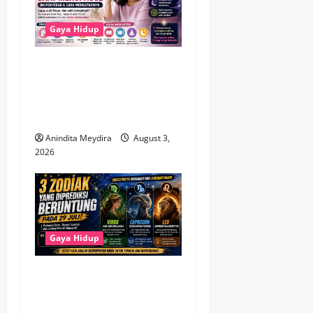
Gaya Hidup
Brain Fog Saat Menopause
Bukan Pikun, Kenali
Penyebab dan Cara
Mengatasinya
Anindita Meydira
August 3,
2026
Gaya Hidup
3 Zodiak Paling Beruntung
pada 29 Juli 2026, Virgo
hingga Capricorn Diprediksi