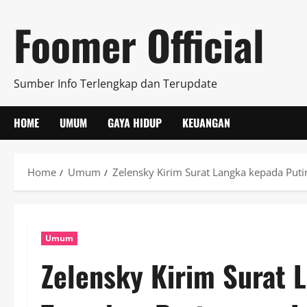
Skip
Foomer Official
to
content
Sumber Info Terlengkap dan Terupdate
HOME
UMUM
GAYA HIDUP
KEUANGAN
Home
Umum
Zelensky Kirim Surat Langka kepada Put
Umum
Zelensky Kirim Surat 