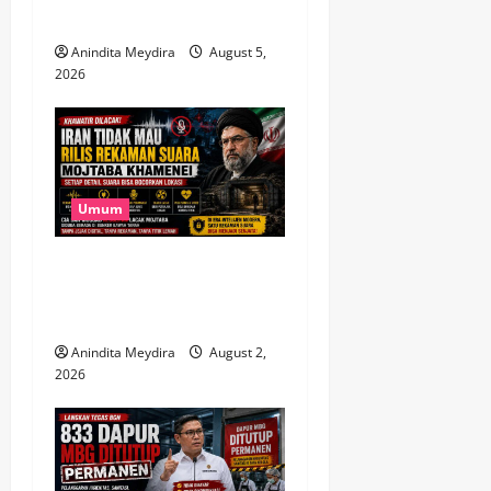
i
2 Juta Warga Terdampak
o
Anindita Meydira
August 5,
2026
n
Umum
Takut Dilacak, Iran Tak Mau
Rilis Rekaman Suara
Mojtaba Khamenei
Anindita Meydira
August 2,
2026