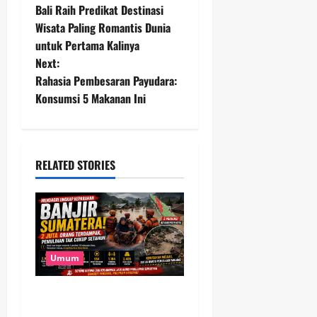
Bali Raih Predikat Destinasi
o
Wisata Paling Romantis Dunia
untuk Pertama Kalinya
s
Next:
t
Rahasia Pembesaran Payudara:
Konsumsi 5 Makanan Ini
n
a
RELATED STORIES
v
i
g
a
Umum
t
Banjir Besar Sumatera Jadi
Bencana Terluas, Lebih dari