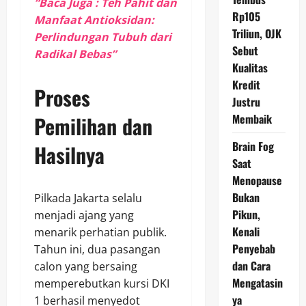
“Baca Juga : Teh Pahit dan
Rp105
Manfaat Antioksidan:
Triliun, OJK
Perlindungan Tubuh dari
Sebut
Radikal Bebas”
Kualitas
Kredit
Proses
Justru
Membaik
Pemilihan dan
Brain Fog
Hasilnya
Saat
Menopause
Bukan
Pilkada Jakarta selalu
Pikun,
menjadi ajang yang
Kenali
menarik perhatian publik.
Penyebab
Tahun ini, dua pasangan
dan Cara
calon yang bersaing
Mengatasin
memperebutkan kursi DKI
ya
1 berhasil menyedot