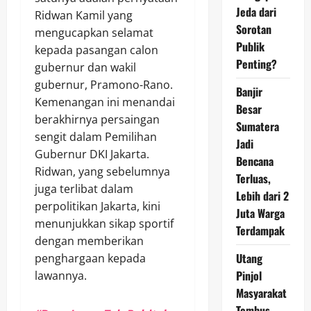
Jeda dari
Ridwan Kamil yang
Sorotan
mengucapkan selamat
Publik
kepada pasangan calon
Penting?
gubernur dan wakil
gubernur, Pramono-Rano.
Banjir
Kemenangan ini menandai
Besar
berakhirnya persaingan
Sumatera
sengit dalam Pemilihan
Jadi
Gubernur DKI Jakarta.
Bencana
Ridwan, yang sebelumnya
Terluas,
juga terlibat dalam
Lebih dari 2
perpolitikan Jakarta, kini
Juta Warga
menunjukkan sikap sportif
Terdampak
dengan memberikan
Utang
penghargaan kepada
Pinjol
lawannya.
Masyarakat
Tembus