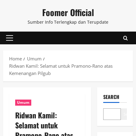
Skip
Foomer Official
to
content
Sumber Info Terlengkap dan Terupdate
Primary
Menu
Home
Umum
Ridwan Kamil: Selamat untuk Pramono-Rano atas
Kemenangan Pilgub
SEARCH
Umum
Ridwan Kamil:
Search
Selamat untuk
Pramono-Rano atas