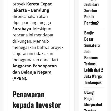
proyek
Kereta Cepat
Jeda dari
Jakarta – Bandung
Sorotan
direncanakan akan
Publik
diperpanjang hingga
Penting?
Surabaya
. Meskipun
Banjir
rencana ini mendapat
Besar
dukungan, Menhub
Sumatera
menegaskan bahwa proyek
Jadi
lanjutan ini tidak akan
Bencana
menggunakan dana dari
Terluas,
Anggaran Pendapatan
Lebih dari 2
dan Belanja Negara
Juta Warga
(APBN)
.
Terdampak
Penawaran
Utang
Pinjol
kepada Investor
Masyarakat
Tembus