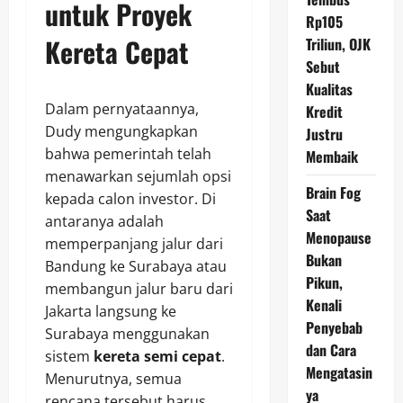
untuk Proyek
Rp105
Kereta Cepat
Triliun, OJK
Sebut
Kualitas
Dalam pernyataannya,
Kredit
Dudy mengungkapkan
Justru
bahwa pemerintah telah
Membaik
menawarkan sejumlah opsi
Brain Fog
kepada calon investor. Di
Saat
antaranya adalah
Menopause
memperpanjang jalur dari
Bukan
Bandung ke Surabaya atau
Pikun,
membangun jalur baru dari
Kenali
Jakarta langsung ke
Penyebab
Surabaya menggunakan
dan Cara
sistem
kereta semi cepat
.
Mengatasin
Menurutnya, semua
ya
rencana tersebut harus