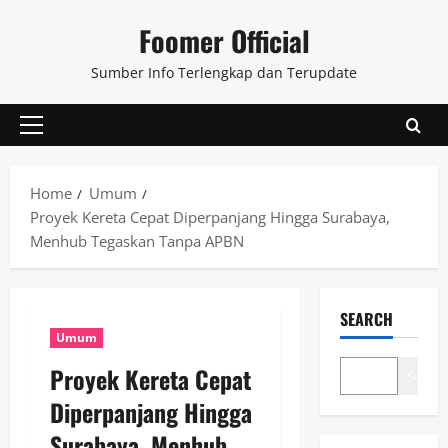
Skip
Foomer Official
to
content
Sumber Info Terlengkap dan Terupdate
Primary
Menu
Home
Umum
Proyek Kereta Cepat Diperpanjang Hingga Surabaya,
Menhub Tegaskan Tanpa APBN
SEARCH
Umum
Proyek Kereta Cepat
Search
Diperpanjang Hingga
Surabaya, Menhub