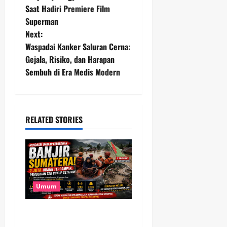
o
Saat Hadiri Premiere Film
Superman
s
Next:
t
Waspadai Kanker Saluran Cerna:
Gejala, Risiko, dan Harapan
n
Sembuh di Era Medis Modern
a
v
RELATED STORIES
i
g
a
Umum
t
Banjir Besar Sumatera Jadi
i
Bencana Terluas, Lebih dari