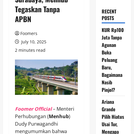
Tegaskan Tanpa
RECENT
APBN
POSTS
KUR Rp100
Foomers
Juta Tanpa
July 10, 2025
Agunan
2 minutes read
Buka
Peluang
Baru,
Bagaimana
Nasib
Pinjol?
Ariana
Foomer Official
– Menteri
Grande
Perhubungan (
Menhub
)
Pilih Hiatus
Dudy Purwagandhi
Usai Tur,
mengumumkan bahwa
Mengapa