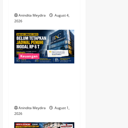
i
Membaik
o
Anindita Meydira
August 4,
2026
n
Keuangan
Bank Neo Commerce Belum
Tetapkan Target Modal Rp 6
Triliun, Fokus Tunggu
Aturan OJK dan Perkuat
Kinerja
Anindita Meydira
August 1,
2026