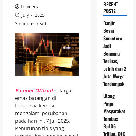
RECENT
Foomers
POSTS
July 7, 2025
Banjir
3 minutes read
Besar
Sumatera
Jadi
Bencana
Terluas,
Lebih dari 2
Juta Warga
Terdampak
Foomer Official
– Harga
Utang
emas batangan di
Pinjol
Indonesia kembali
Masyarakat
mengalami perubahan
Tembus
pada hari ini, 7 Juli 2025.
Rp105
Penurunan tipis yang
Triliun, OJK
tercatat bisa menjadi sinyal