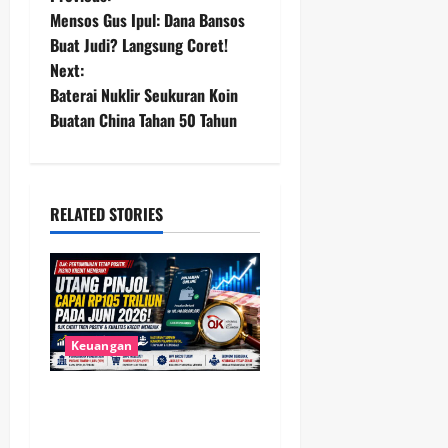
P
Mensos Gus Ipul: Dana Bansos
o
Buat Judi? Langsung Coret!
Next:
s
Baterai Nuklir Seukuran Koin
t
Buatan China Tahan 50 Tahun
n
a
RELATED STORIES
v
i
g
Keuangan
a
Utang Pinjol Masyarakat
t
Tembus Rp105 Triliun, OJK
Sebut Kualitas Kredit Justru