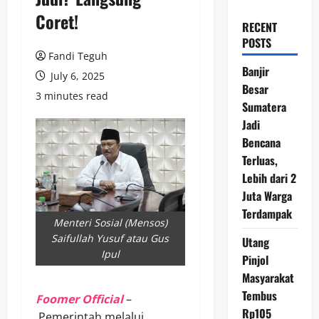
Coret!
RECENT
POSTS
Fandi Teguh
Banjir
July 6, 2025
Besar
3 minutes read
Sumatera
Jadi
Bencana
Terluas,
Lebih dari 2
Juta Warga
Terdampak
Menteri Sosial (Mensos)
Saifullah Yusuf atau Gus
Utang
Ipul
Pinjol
Masyarakat
Tembus
Foomer Official
–
Rp105
Pemerintah melalui