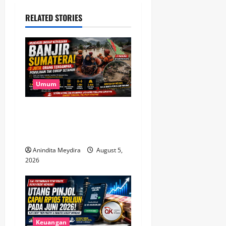
a
RELATED STORIES
v
i
g
Umum
a
Banjir Besar Sumatera Jadi
t
Bencana Terluas, Lebih dari
2 Juta Warga Terdampak
i
Anindita Meydira
August 5,
o
2026
n
Keuangan