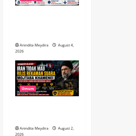
Utang Pinjol Masyarakat
Tembus Rp105 Triliun, OJK
Sebut Kualitas Kredit Justru
Membaik
Anindita Meydira
August 4,
2026
Umum
Takut Dilacak, Iran Tak Mau
Rilis Rekaman Suara
Mojtaba Khamenei
Anindita Meydira
August 2,
2026