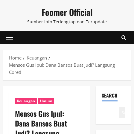
Skip
Foomer Official
to
content
Sumber Info Terlengkap dan Terupdate
Primary
Menu
Home
Keuangan
Mensos Gus Ipul: Dana Bansos Buat Judi? Langsung
Coret!
SEARCH
Keuangan
Umum
Mensos Gus Ipul:
Search
Dana Bansos Buat
Judi? Langsung