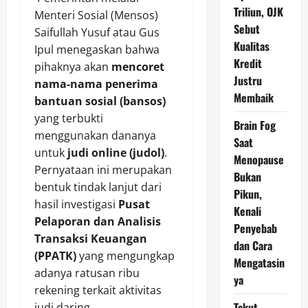
Triliun, OJK
Menteri Sosial (Mensos)
Sebut
Saifullah Yusuf atau Gus
Kualitas
Ipul menegaskan bahwa
Kredit
pihaknya akan
mencoret
Justru
nama-nama penerima
Membaik
bantuan sosial (bansos)
yang terbukti
Brain Fog
menggunakan dananya
Saat
untuk
judi online (judol)
.
Menopause
Pernyataan ini merupakan
Bukan
bentuk tindak lanjut dari
Pikun,
hasil investigasi
Pusat
Kenali
Pelaporan dan Analisis
Penyebab
Transaksi Keuangan
dan Cara
(PPATK)
yang mengungkap
Mengatasin
adanya ratusan ribu
ya
rekening terkait aktivitas
Takut
judi daring.