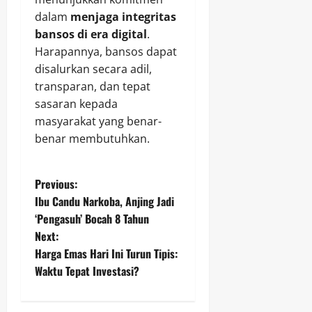
dalam
menjaga integritas
bansos di era digital
.
Harapannya, bansos dapat
disalurkan secara adil,
transparan, dan tepat
sasaran kepada
masyarakat yang benar-
benar membutuhkan.
P
Previous:
Ibu Candu Narkoba, Anjing Jadi
o
‘Pengasuh’ Bocah 8 Tahun
Next:
s
Harga Emas Hari Ini Turun Tipis:
t
Waktu Tepat Investasi?
n