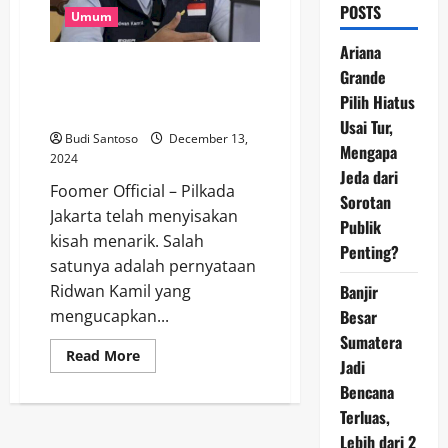
POSTS
Umum
Ariana
Ridwan Kamil: Selamat untuk
Grande
Pramono-Rano atas
Pilih Hiatus
Kemenangan Pilgub
Usai Tur,
Budi Santoso
December 13,
Mengapa
2024
Jeda dari
Foomer Official – Pilkada
Sorotan
Jakarta telah menyisakan
Publik
kisah menarik. Salah
Penting?
satunya adalah pernyataan
Banjir
Ridwan Kamil yang
Besar
mengucapkan...
Sumatera
Read
Read More
Jadi
more
about
Bencana
Ridwan
Kamil:
Terluas,
Selamat
untuk
Lebih dari 2