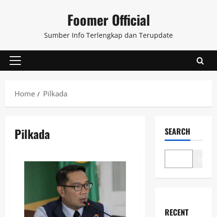
Skip
Foomer Official
to
content
Sumber Info Terlengkap dan Terupdate
Primary
Menu
Home
Pilkada
Pilkada
SEARCH
Search
RECENT