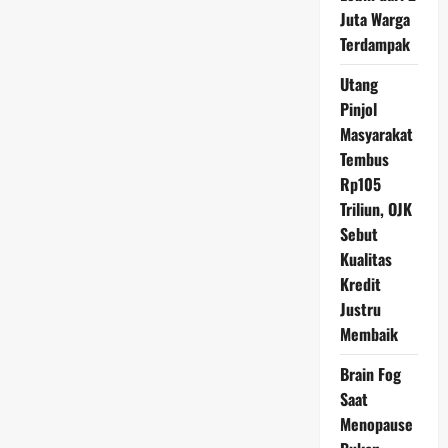
Pramono-
Juta Warga
Rano
atas
Terdampak
Kemenangan
Pilgub
Utang
Pinjol
Masyarakat
Tembus
Rp105
Triliun, OJK
Sebut
Kualitas
Kredit
Justru
Membaik
Brain Fog
Saat
Menopause