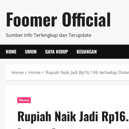
Skip
Foomer Official
to
content
Sumber Info Terlengkap dan Terupdate
HOME
UMUM
GAYA HIDUP
KEUANGAN
Home
Home
Rupiah Naik Jadi Rp16.196 terhadap Dola
Home
Rupiah Naik Jadi Rp16