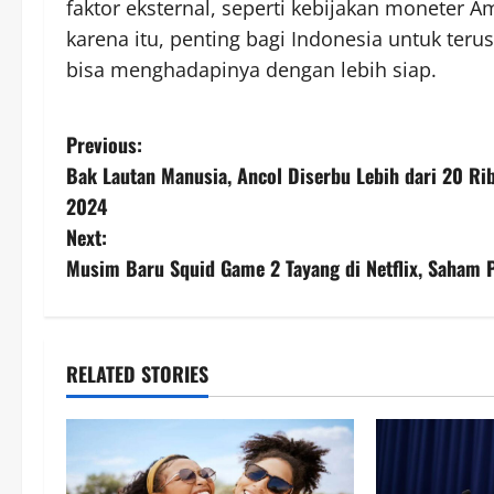
faktor eksternal, seperti kebijakan moneter A
karena itu, penting bagi Indonesia untuk te
bisa menghadapinya dengan lebih siap.
P
Previous:
Bak Lautan Manusia, Ancol Diserbu Lebih dari 20 Ri
o
2024
s
Next:
Musim Baru Squid Game 2 Tayang di Netflix, Saham 
t
n
a
RELATED STORIES
v
i