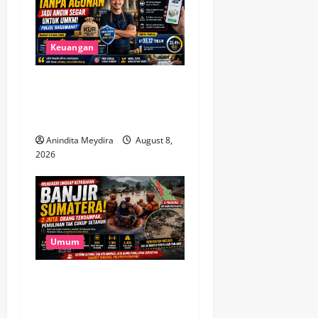
Keuangan
KUR Rp100 Juta Tanpa
Agunan Buka Peluang Baru,
Bagaimana Nasib Pinjol?
Anindita Meydira
August 8,
2026
Umum
Banjir Besar Sumatera Jadi
Bencana Terluas, Lebih dari
2 Juta Warga Terdampak