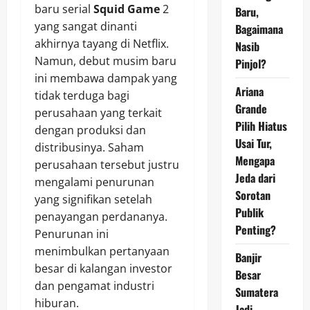
baru serial
Squid Game
2
Baru,
yang sangat dinanti
Bagaimana
akhirnya tayang di Netflix.
Nasib
Namun, debut musim baru
Pinjol?
ini membawa dampak yang
Ariana
tidak terduga bagi
Grande
perusahaan yang terkait
Pilih Hiatus
dengan produksi dan
Usai Tur,
distribusinya. Saham
Mengapa
perusahaan tersebut justru
Jeda dari
mengalami penurunan
Sorotan
yang signifikan setelah
Publik
penayangan perdananya.
Penting?
Penurunan ini
menimbulkan pertanyaan
Banjir
besar di kalangan investor
Besar
dan pengamat industri
Sumatera
hiburan.
Jadi