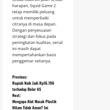
harapan, Squid Game 2
tetap memiliki peluang
untuk memperbaiki
citranya di masa depan.
Dengan penyesuaian
strategi dan fokus pada
peningkatan kualitas, serial
ini masih dapat
mempertahankan basis
penggemar setianya.
P
Previous:
Rupiah Naik Jadi Rp16.196
o
terhadap Dolar AS
Next:
s
Mengapa Alat Masak Plastik
t
Hitam Tidak Aman? Ini