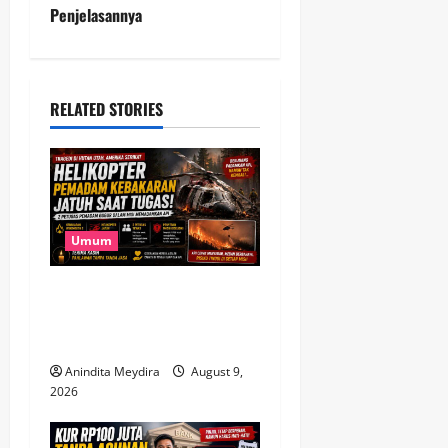
Penjelasannya
n
a
RELATED STORIES
v
i
g
a
Umum
t
Helikopter Pemadam Jatuh
di Utah, Dua Petugas Gugur
i
di Tengah Kebakaran Hutan
o
Anindita Meydira
August 9,
2026
n