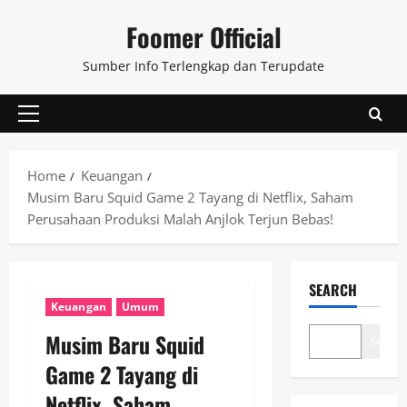
Skip
Foomer Official
to
content
Sumber Info Terlengkap dan Terupdate
Primary
Menu
Home
Keuangan
Musim Baru Squid Game 2 Tayang di Netflix, Saham
Perusahaan Produksi Malah Anjlok Terjun Bebas!
SEARCH
Keuangan
Umum
Musim Baru Squid
Search
Game 2 Tayang di
Netflix, Saham