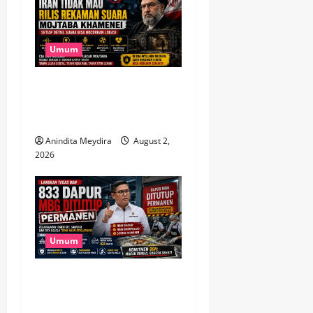
Umum
Takut Dilacak, Iran Tak Mau
Rilis Rekaman Suara
Mojtaba Khamenei
Anindita Meydira
August 2,
2026
Umum
833 Dapur MBG Ditutup
Permanen, Langkah Tegas
BGN Demi Menjaga