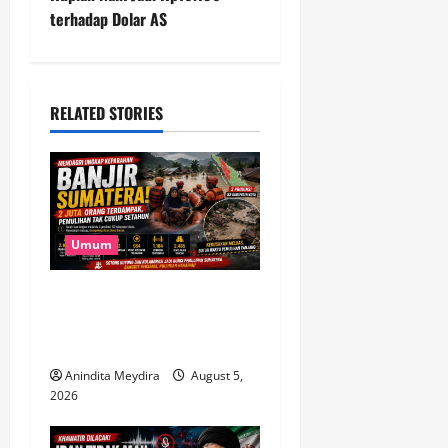
t
terhadap Dolar AS
n
a
RELATED STORIES
v
i
g
a
Umum
t
Banjir Besar Sumatera Jadi
Bencana Terluas, Lebih dari
i
2 Juta Warga Terdampak
o
Anindita Meydira
August 5,
2026
n