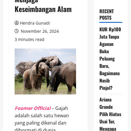
Keseimbangan Alam
RECENT
POSTS
Hendra Gunadi
KUR Rp100
November 26, 2024
Juta Tanpa
3 minutes read
Agunan
Buka
Peluang
Baru,
Bagaimana
Nasib
Pinjol?
Ariana
Grande
Foomer Official
– Gajah
Pilih Hiatus
adalah salah satu hewan
Usai Tur,
yang paling dikenal dan
Mengapa
dihormati di dunia,