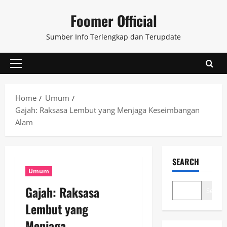
Skip
Foomer Official
to
content
Sumber Info Terlengkap dan Terupdate
Primary
Menu
Home
Umum
Gajah: Raksasa Lembut yang Menjaga Keseimbangan
Alam
SEARCH
Umum
Gajah: Raksasa
Search
Lembut yang
Menjaga