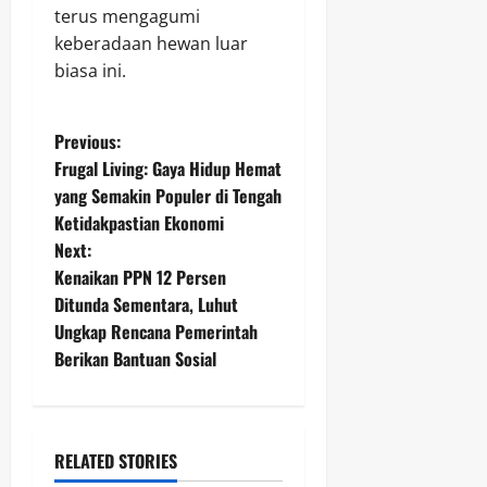
terus mengagumi
keberadaan hewan luar
biasa ini.
P
Previous:
Frugal Living: Gaya Hidup Hemat
o
yang Semakin Populer di Tengah
Ketidakpastian Ekonomi
s
Next:
t
Kenaikan PPN 12 Persen
Ditunda Sementara, Luhut
n
Ungkap Rencana Pemerintah
Berikan Bantuan Sosial
a
v
i
RELATED STORIES