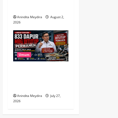
Rilis Rekaman Suara
Mojtaba Khamenei
Anindita Meydira
August 2,
2026
Umum
833 Dapur MBG Ditutup
Permanen, Langkah Tegas
BGN Demi Menjaga
Kepercayaan Publik
Anindita Meydira
July 27,
2026