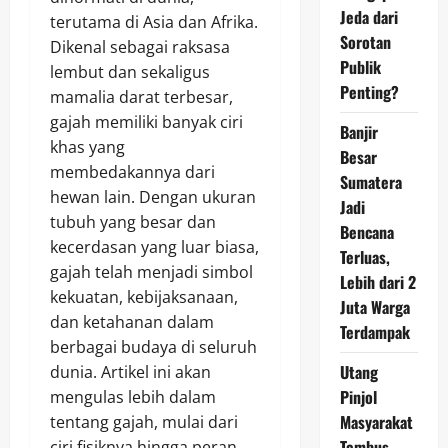
Jeda dari
terutama di Asia dan Afrika.
Sorotan
Dikenal sebagai raksasa
Publik
lembut dan sekaligus
Penting?
mamalia darat terbesar,
gajah memiliki banyak ciri
Banjir
khas yang
Besar
membedakannya dari
Sumatera
hewan lain. Dengan ukuran
Jadi
tubuh yang besar dan
Bencana
kecerdasan yang luar biasa,
Terluas,
gajah telah menjadi simbol
Lebih dari 2
kekuatan, kebijaksanaan,
Juta Warga
dan ketahanan dalam
Terdampak
berbagai budaya di seluruh
Utang
dunia. Artikel ini akan
Pinjol
mengulas lebih dalam
Masyarakat
tentang gajah, mulai dari
Tembus
ciri fisiknya hingga peran