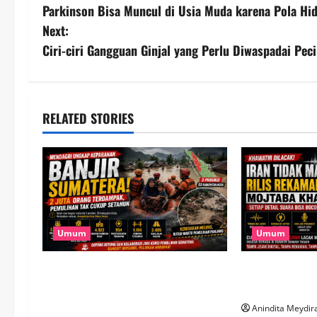
Parkinson Bisa Muncul di Usia Muda karena Pola Hi
o
Next:
s
Ciri-ciri Gangguan Ginjal yang Perlu Diwaspadai Peci
t
n
RELATED STORIES
a
v
i
g
Umum
Umum
a
Banjir Besar Sumatera Jadi
Takut Dilacak,
t
Bencana Terluas, Lebih dari 2 Juta
Rekaman Suar
Warga Terdampak
Anindita Meydir