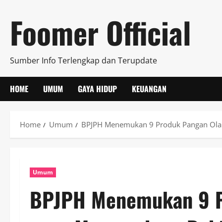
Skip
Foomer Official
to
content
Sumber Info Terlengkap dan Terupdate
HOME
UMUM
GAYA HIDUP
KEUANGAN
Home
Umum
BPJPH Menemukan 9 Produk Pangan Ola
Umum
BPJPH Menemukan 9 P