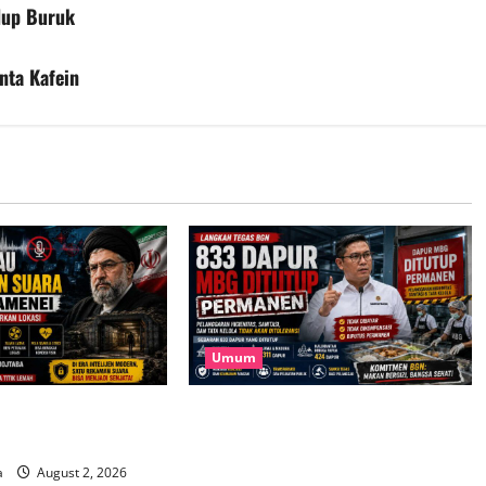
dup Buruk
nta Kafein
Umum
 Iran Tak Mau Rilis
833 Dapur MBG Ditutup Permanen,
a Mojtaba Khamenei
Langkah Tegas BGN Demi Menjaga
Kepercayaan Publik
a
August 2, 2026