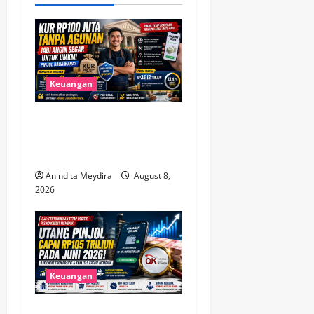
v
i
g
Keuangan
a
KUR Rp100 Juta Tanpa
t
Agunan Buka Peluang Baru,
Bagaimana Nasib Pinjol?
i
Anindita Meydira
August 8,
o
2026
n
Keuangan
Utang Pinjol Masyarakat