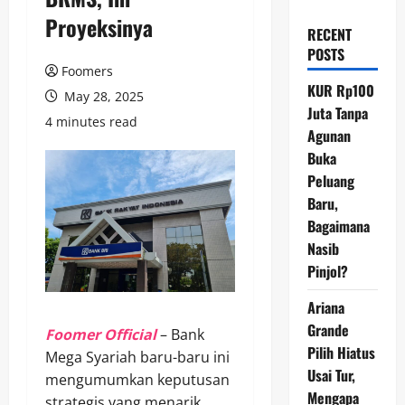
Proyeksinya
RECENT
POSTS
Foomers
KUR Rp100
May 28, 2025
Juta Tanpa
4 minutes read
Agunan
Buka
Peluang
Baru,
Bagaimana
Nasib
Pinjol?
Ariana
Grande
Foomer Official
– Bank
Pilih Hiatus
Mega Syariah baru-baru ini
Usai Tur,
mengumumkan keputusan
Mengapa
strategis yang menarik