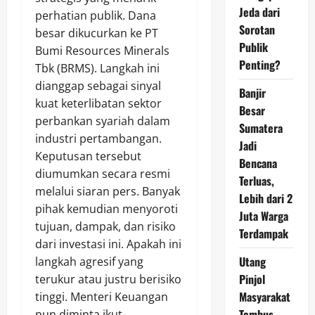
Jeda dari
perhatian publik. Dana
Sorotan
besar dikucurkan ke PT
Publik
Bumi Resources Minerals
Penting?
Tbk (BRMS). Langkah ini
dianggap sebagai sinyal
Banjir
kuat keterlibatan sektor
Besar
perbankan syariah dalam
Sumatera
industri pertambangan.
Jadi
Keputusan tersebut
Bencana
diumumkan secara resmi
Terluas,
melalui siaran pers. Banyak
Lebih dari 2
pihak kemudian menyoroti
Juta Warga
tujuan, dampak, dan risiko
Terdampak
dari investasi ini. Apakah ini
Utang
langkah agresif yang
Pinjol
terukur atau justru berisiko
Masyarakat
tinggi. Menteri Keuangan
Tembus
pun diminta ikut