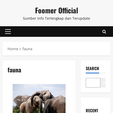
Skip
Foomer Official
to
content
Sumber Info Terlengkap dan Terupdate
Primary
Menu
Home
fauna
fauna
SEARCH
Search
RECENT