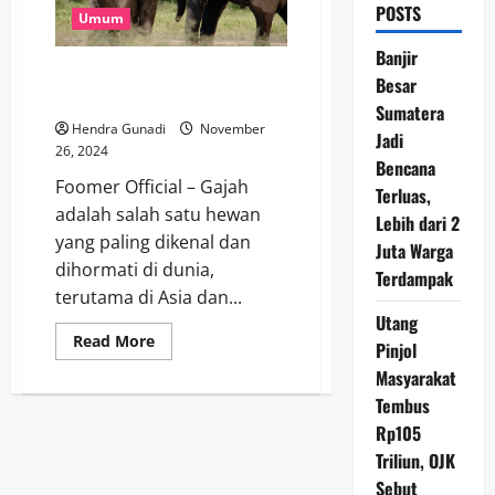
POSTS
Umum
Banjir
Gajah: Raksasa Lembut yang
Besar
Menjaga Keseimbangan Alam
Sumatera
Hendra Gunadi
November
Jadi
26, 2024
Bencana
Foomer Official – Gajah
Terluas,
adalah salah satu hewan
Lebih dari 2
yang paling dikenal dan
Juta Warga
dihormati di dunia,
Terdampak
terutama di Asia dan...
Utang
Read
Read More
Pinjol
more
about
Masyarakat
Gajah:
Raksasa
Tembus
Lembut
Rp105
yang
Menjaga
Triliun, OJK
Keseimbangan
Alam
Sebut