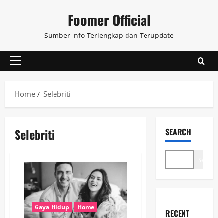
Skip
Foomer Official
to
content
Sumber Info Terlengkap dan Terupdate
Primary
Menu
Home
Selebriti
Selebriti
SEARCH
Search
Gaya Hidup
Home
RECENT