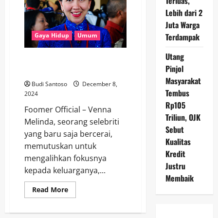
Terluas,
Liner
di
Lebih dari 2
TikTok
Juta Warga
Terdampak
Gaya Hidup
Umum
Utang
Pasca Cerai, Venna Melinda Pilih
Pinjol
Fokus pada Anak
Masyarakat
Budi Santoso
December 8,
Tembus
2024
Rp105
Foomer Official – Venna
Triliun, OJK
Melinda, seorang selebriti
Sebut
yang baru saja bercerai,
Kualitas
memutuskan untuk
Kredit
mengalihkan fokusnya
Justru
kepada keluarganya,...
Membaik
Read
Read More
more
about
Pasca
Cerai,