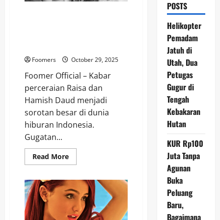
POSTS
Belajar dari Perceraian Raisa
dan Hamish Daud: Saat
Helikopter
Kehidupan Pribadi Tak Luput
Pemadam
dari Sorotan Publik
Jatuh di
Foomers
October 29, 2025
Utah, Dua
Petugas
Foomer Official – Kabar
Gugur di
perceraian Raisa dan
Tengah
Hamish Daud menjadi
Kebakaran
sorotan besar di dunia
Hutan
hiburan Indonesia.
Gugatan...
KUR Rp100
Juta Tanpa
Read
Read More
more
Agunan
about
Belajar
Buka
dari
Perceraian
Peluang
Raisa
Baru,
dan
Hamish
Bagaimana
Daud: