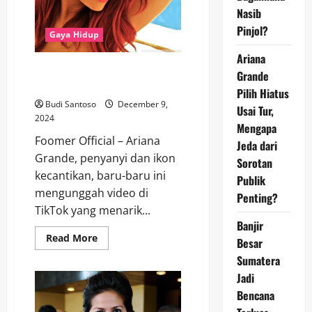
Saat
Nasib
Kehidupan
Pribadi
Pinjol?
Gaya Hidup
Tak
Luput
dari
Ariana
Sorotan
Ariana Grande Pamer Keahlian
Grande
Publik
Eye Liner di TikTok
Pilih Hiatus
Budi Santoso
December 9,
Usai Tur,
2024
Mengapa
Foomer Official – Ariana
Jeda dari
Grande, penyanyi dan ikon
Sorotan
kecantikan, baru-baru ini
Publik
mengunggah video di
Penting?
TikTok yang menarik...
Banjir
Read
Read More
Besar
more
about
Sumatera
Ariana
Jadi
Grande
Pamer
Bencana
Keahlian
Eye