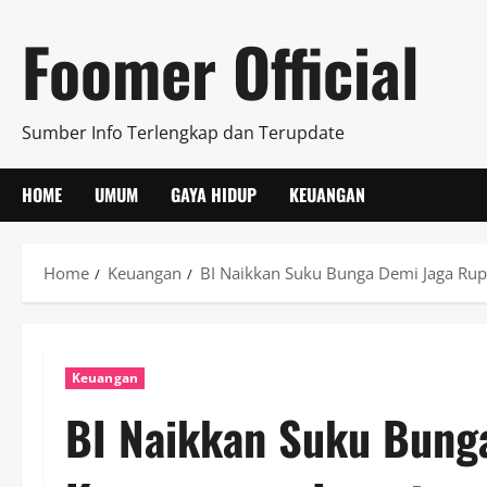
Skip
Foomer Official
to
content
Sumber Info Terlengkap dan Terupdate
HOME
UMUM
GAYA HIDUP
KEUANGAN
Home
Keuangan
BI Naikkan Suku Bunga Demi Jaga Rupi
Keuangan
BI Naikkan Suku Bung