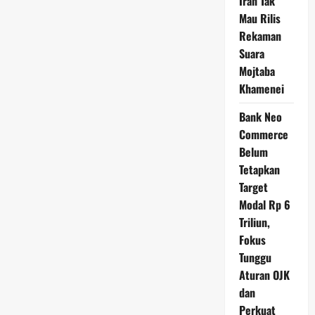
Iran Tak
Nama
Misterius,
Mau Rilis
Teori
Pemeran
Rekaman
Pengganti
Presiden
Suara
Rusia
Mojtaba
Kembali
Jadi
Khamenei
Sorotan
Bank Neo
Commerce
Belum
Tetapkan
Target
Modal Rp 6
Triliun,
Fokus
Tunggu
Aturan OJK
dan
Perkuat