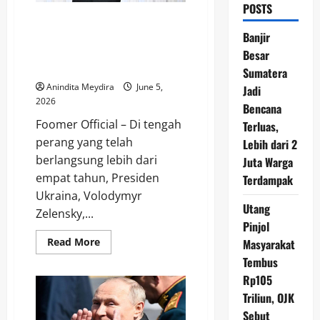
POSTS
Zelensky Kirim Surat Langka
kepada Putin, Tawarkan
Banjir
Pertemuan Langsung demi
Besar
Akhiri Perang
Sumatera
Anindita Meydira
June 5,
Jadi
2026
Bencana
Foomer Official – Di tengah
Terluas,
perang yang telah
Lebih dari 2
berlangsung lebih dari
Juta Warga
empat tahun, Presiden
Terdampak
Ukraina, Volodymyr
Utang
Zelensky,...
Pinjol
Read
Read More
Masyarakat
more
Tembus
about
Zelensky
Rp105
Kirim
Surat
Triliun, OJK
Langka
kepada
Sebut