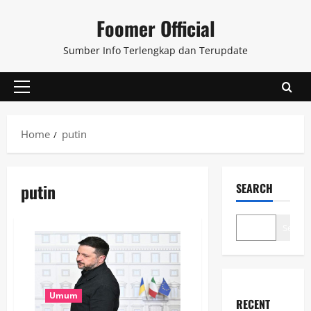
Skip
Foomer Official
to
content
Sumber Info Terlengkap dan Terupdate
Primary
Menu
Home
putin
putin
SEARCH
Search
Umum
RECENT