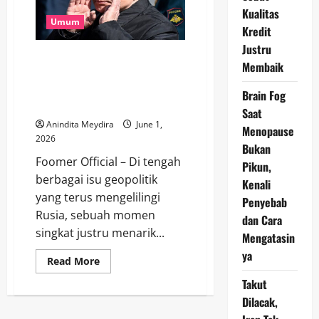
Putin,
Tawarkan
Kualitas
Pertemuan
Umum
Kredit
Langsung
demi
Justru
Akhiri
Putin Disapa dengan Nama
Perang
Membaik
Misterius, Teori Pemeran
Pengganti Presiden Rusia
Brain Fog
Kembali Jadi Sorotan
Saat
Anindita Meydira
June 1,
Menopause
2026
Bukan
Foomer Official – Di tengah
Pikun,
berbagai isu geopolitik
Kenali
yang terus mengelilingi
Penyebab
Rusia, sebuah momen
dan Cara
singkat justru menarik...
Mengatasin
ya
Read
Read More
more
about
Takut
Putin
Disapa
Dilacak,
dengan