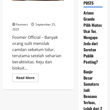
POSTS
Penelitian Ungkap Makan Keju
Sebelum Tidur Bisa Memicu
Ariana
Mimpi Buruk
Grande
Pilih Hiatus
Foomers
September 25,
2025
Usai Tur,
Mengapa
Foomer Official – Banyak
Jeda dari
orang sulit menolak
Sorotan
camilan sebelum tidur,
Publik
terutama setelah seharian
Penting?
beraktivitas. Keju dan
biskuit...
Banjir
Besar
Read
Read More
more
Sumatera
about
Penelitian
Jadi
Ungkap
Makan
Bencana
Keju
Sebelum
Terluas,
Tidur
Lebih dari 2
Bisa