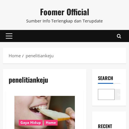
Skip
Foomer Official
to
content
Sumber Info Terlengkap dan Terupdate
Primary
Menu
Home
penelitiankeju
penelitiankeju
SEARCH
Search
Gaya Hidup
Home
RECENT