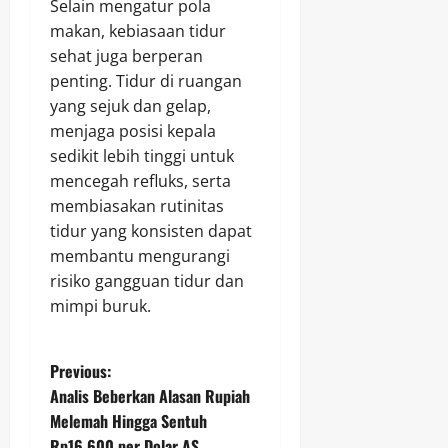
Selain mengatur pola
makan, kebiasaan tidur
sehat juga berperan
penting. Tidur di ruangan
yang sejuk dan gelap,
menjaga posisi kepala
sedikit lebih tinggi untuk
mencegah refluks, serta
membiasakan rutinitas
tidur yang konsisten dapat
membantu mengurangi
risiko gangguan tidur dan
mimpi buruk.
P
Previous:
Analis Beberkan Alasan Rupiah
o
Melemah Hingga Sentuh
Rp16.600 per Dolar AS