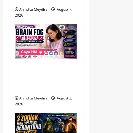
Sorotan Publik Penting?
n
Anindita Meydira
August 7,
2026
Gaya Hidup
Brain Fog Saat Menopause
Bukan Pikun, Kenali
Penyebab dan Cara
Mengatasinya
Anindita Meydira
August 3,
2026