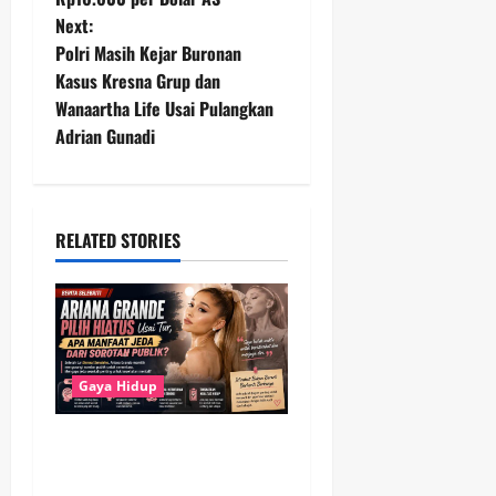
s
Next:
t
Polri Masih Kejar Buronan
Kasus Kresna Grup dan
n
Wanaartha Life Usai Pulangkan
Adrian Gunadi
a
v
i
RELATED STORIES
g
a
t
Gaya Hidup
i
Ariana Grande Pilih Hiatus
o
Usai Tur, Mengapa Jeda dari