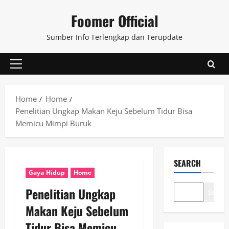
Skip
Foomer Official
to
content
Sumber Info Terlengkap dan Terupdate
Primary
Menu
Home
Home
Penelitian Ungkap Makan Keju Sebelum Tidur Bisa
Memicu Mimpi Buruk
SEARCH
Gaya Hidup
Home
Penelitian Ungkap
Search
Makan Keju Sebelum
Tidur Bisa Memicu