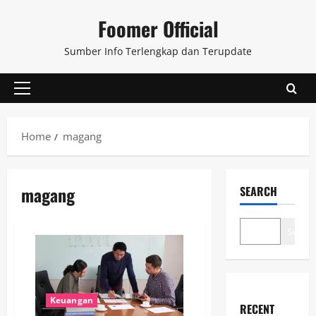
Skip
Foomer Official
to
content
Sumber Info Terlengkap dan Terupdate
Primary
Menu
Home
magang
magang
SEARCH
Search
Keuangan
RECENT