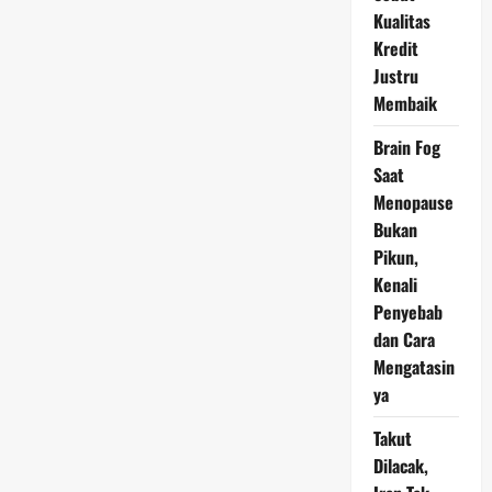
Ribu
Kualitas
Peserta,
Harapan
Kredit
Baru
untuk
Justru
Fresh
Membaik
Graduate
Brain Fog
Saat
Menopause
Bukan
Pikun,
Kenali
Penyebab
dan Cara
Mengatasin
ya
Takut
Dilacak,