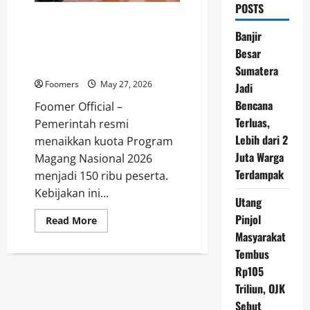
POSTS
Kuota Magang Nasional 2026
Naik Jadi 150 Ribu Peserta,
Banjir
Harapan Baru untuk Fresh
Besar
Graduate
Sumatera
Foomers
May 27, 2026
Jadi
Bencana
Foomer Official –
Terluas,
Pemerintah resmi
Lebih dari 2
menaikkan kuota Program
Juta Warga
Magang Nasional 2026
Terdampak
menjadi 150 ribu peserta.
Kebijakan ini...
Utang
Pinjol
Read
Read More
more
Masyarakat
about
Kuota
Tembus
Magang
Nasional
Rp105
2026
Triliun, OJK
Naik
Jadi
Sebut
150