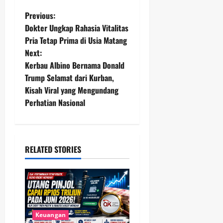
P
Previous:
Dokter Ungkap Rahasia Vitalitas
o
Pria Tetap Prima di Usia Matang
Next:
s
Kerbau Albino Bernama Donald
t
Trump Selamat dari Kurban,
Kisah Viral yang Mengundang
n
Perhatian Nasional
a
v
RELATED STORIES
i
g
a
Keuangan