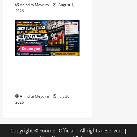
Anindita Meydira
August 1,
2026
Keuangan
Suku Bunga Tinggi dan
Likuiditas Ketat, OJK Buka
Peluang Revisi Rencana
Bisnis Bank
Anindita Meydira
July 26,
2026
Copyright © Foomer Official | All rights reserved.
|