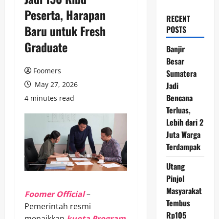
Peserta, Harapan
RECENT
Baru untuk Fresh
POSTS
Graduate
Banjir
Besar
Foomers
Sumatera
May 27, 2026
Jadi
Bencana
4 minutes read
Terluas,
Lebih dari 2
Juta Warga
Terdampak
Utang
Pinjol
Masyarakat
Foomer Official
–
Tembus
Pemerintah resmi
Rp105
menaikkan
kuota Program