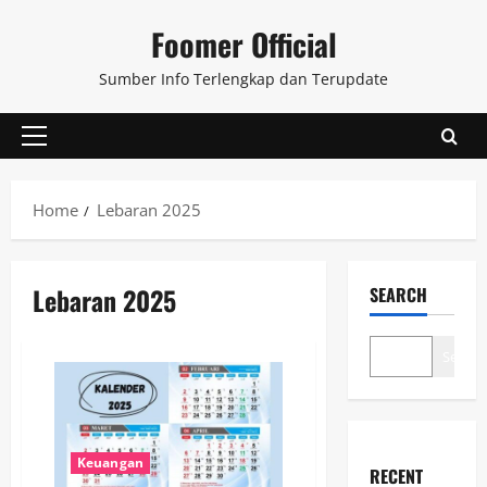
Skip
Foomer Official
to
content
Sumber Info Terlengkap dan Terupdate
Primary
Menu
Home
Lebaran 2025
Lebaran 2025
SEARCH
Search
Keuangan
RECENT