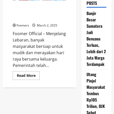
POSTS
Kado Lebaran 2025: Mudik
Gratis dan Diskon Besar dari
Banjir
Pemerintah
Besar
Sumatera
Foomers
March 2, 2025
Jadi
Foomer Official – Menjelang
Bencana
Lebaran, banyak
Terluas,
masyarakat bersiap untuk
Lebih dari 2
mudik dan merayakan hari
Juta Warga
raya bersama keluarga.
Terdampak
Pemerintah telah...
Utang
Read
Read More
more
Pinjol
about
Kado
Masyarakat
Lebaran
Tembus
2025:
Mudik
Rp105
Gratis
dan
Triliun, OJK
Diskon
Besar
Sebut