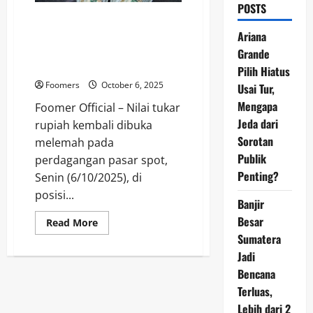
POSTS
Rupiah Tertekan ke Level
Rp16.578 per Dolar AS, Analis
Ariana
Sebut Dampak Pernyataan The
Grande
Fed
Pilih Hiatus
Foomers
October 6, 2025
Usai Tur,
Mengapa
Foomer Official – Nilai tukar
Jeda dari
rupiah kembali dibuka
Sorotan
melemah pada
Publik
perdagangan pasar spot,
Penting?
Senin (6/10/2025), di
posisi...
Banjir
Besar
Read
Read More
more
Sumatera
about
Rupiah
Jadi
Tertekan
ke
Bencana
Level
Terluas,
Rp16.578
per
Lebih dari 2
Dolar