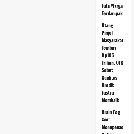
AS,
Juta Warga
Analis
Sebut
Terdampak
Dampak
Pernyataan
The
Utang
Fed
Pinjol
Masyarakat
Tembus
Rp105
Triliun, OJK
Sebut
Kualitas
Kredit
Justru
Membaik
Brain Fog
Saat
Menopause