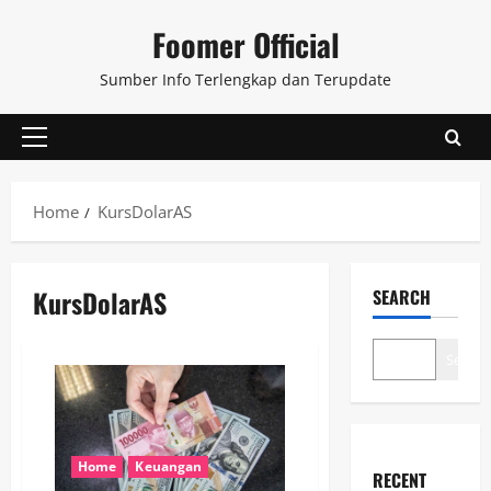
Skip
Foomer Official
to
content
Sumber Info Terlengkap dan Terupdate
Primary
Menu
Home
KursDolarAS
KursDolarAS
SEARCH
Search
Home
Keuangan
RECENT