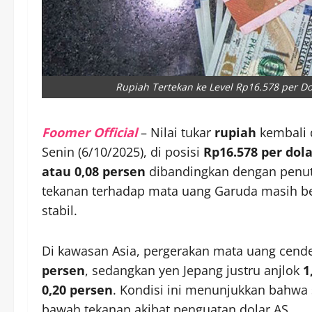
Rupiah Tertekan ke Level Rp16.578 per D
Foomer Official
– Nilai tukar
rupiah
kembali 
Senin (6/10/2025), di posisi
Rp16.578 per dola
atau 0,08 persen
dibandingkan dengan penu
tekanan terhadap mata uang Garuda masih be
stabil.
Di kawasan Asia, pergerakan mata uang cen
persen
, sedangkan yen Jepang justru anjlok
1
0,20 persen
. Kondisi ini menunjukkan bahwa
bawah tekanan akibat penguatan dolar AS.