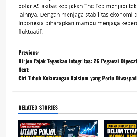
dolar AS akibat kebijakan The Fed menjadi t
lainnya. Dengan menjaga stabilitas ekonomi
Indonesia diharapkan mampu menjaga keperca
fluktuatif.
P
Previous:
Dirjen Pajak Tegaskan Integritas: 26 Pegawai Dipeca
o
Next:
s
Ciri Tubuh Kekurangan Kalsium yang Perlu Diwaspad
t
n
RELATED STORIES
a
v