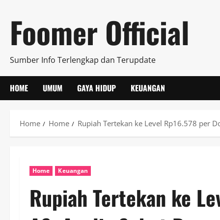
Skip
Foomer Official
to
content
Sumber Info Terlengkap dan Terupdate
HOME
UMUM
GAYA HIDUP
KEUANGAN
Home
Home
Rupiah Tertekan ke Level Rp16.578 per D
Home
Keuangan
Rupiah Tertekan ke Le