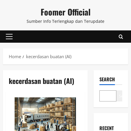
Skip
Foomer Official
to
content
Sumber Info Terlengkap dan Terupdate
Primary
Menu
Home
kecerdasan buatan (AI)
kecerdasan buatan (AI)
SEARCH
Search
RECENT