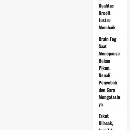
Sektor
Kualitas
Logistik
Indonesia:
Kredit
Teknologi
Justru
dan
E-
Membaik
Commerce
Jadi
Penggerak
Brain Fog
Utama
Saat
Menopause
Bukan
Pikun,
Kenali
Penyebab
dan Cara
Mengatasin
ya
Takut
Dilacak,