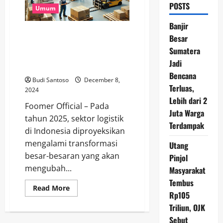
POSTS
Umum
Banjir
Revolusi Besar di Sektor
Besar
Logistik Indonesia: Teknologi
Sumatera
dan E-Commerce Jadi
Jadi
Penggerak Utama
Bencana
Budi Santoso
December 8,
Terluas,
2024
Lebih dari 2
Foomer Official – Pada
Juta Warga
tahun 2025, sektor logistik
Terdampak
di Indonesia diproyeksikan
mengalami transformasi
Utang
besar-besaran yang akan
Pinjol
mengubah...
Masyarakat
Tembus
Read
Read More
Rp105
more
about
Triliun, OJK
Revolusi
Besar
Sebut
di