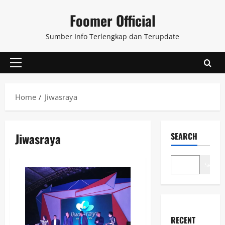
Skip
Foomer Official
to
content
Sumber Info Terlengkap dan Terupdate
Primary
Menu
Home
Jiwasraya
Jiwasraya
SEARCH
Search
RECENT