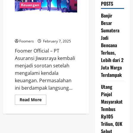
POSTS
Keuangan
Banjir
Jiwasraya Alami Kendala
Besar
Keuangan, Manfaat Pensiun
Sumatera
Pekerja Tidak Dibayar Penuh
Jadi
Foomers
February 7, 2025
Bencana
Foomer Official – PT
Terluas,
Asuransi Jiwasraya kembali
Lebih dari 2
menjadi sorotan setelah
Juta Warga
mengalami kendala
Terdampak
keuangan. Permasalahan
Utang
ini berdampak langsung...
Pinjol
Read
Read More
Masyarakat
more
about
Tembus
Jiwasraya
Rp105
Alami
Kendala
Triliun, OJK
Keuangan,
Manfaat
Sebut
Pensiun