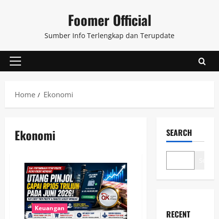
Skip
Foomer Official
to
content
Sumber Info Terlengkap dan Terupdate
Primary
Menu
Home
Ekonomi
Ekonomi
SEARCH
Search
Keuangan
RECENT