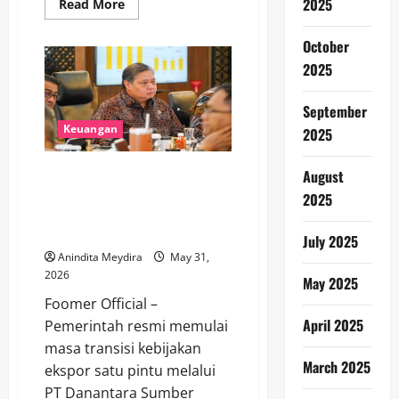
2025
Read
Read More
more
about
BI
October
Naikkan
Suku
2025
Bunga
Demi
Jaga
September
Rupiah
dan
Keuangan
2025
Kepercayaan
Investor
di
Mulai 1 Juni 2026, Eksportir
August
Tengah
Ketidakpastian
CPO dan Batu Bara Wajib Lapor
2025
Global
ke PT DSI dalam Masa Transisi
Ekspor Satu Pintu
July 2025
Anindita Meydira
May 31,
2026
May 2025
Foomer Official –
April 2025
Pemerintah resmi memulai
masa transisi kebijakan
March 2025
ekspor satu pintu melalui
PT Danantara Sumber