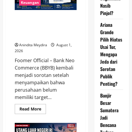
Sebut
Keuangan
Nasib
Kualitas
Kredit
Pinjol?
Justru
Bank Neo Commerce Belum
Membaik
Tetapkan Target Modal Rp 6
Ariana
Triliun, Fokus Tunggu Aturan
Grande
OJK dan Perkuat Kinerja
Pilih Hiatus
Anindita Meydira
August 1,
Usai Tur,
2026
Mengapa
Foomer Official – Bank Neo
Jeda dari
Commerce (BBYB) kembali
Sorotan
menjadi sorotan setelah
Publik
menyampaikan bahwa
Penting?
perusahaan belum
Banjir
memiliki target...
Besar
Read
Read More
Sumatera
more
about
Jadi
Bank
Bencana
Neo
Commerce