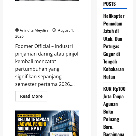
POSTS
Utang Pinjol Masyarakat Tembus
Rp105 Triliun, OJK Sebut
Helikopter
Kualitas Kredit Justru Membaik
Pemadam
Jatuh di
Anindita Meydira
August 4,
2026
Utah, Dua
Petugas
Foomer Official – Industri
Gugur di
pinjaman daring atau pinjol
Tengah
kembali mencatat
Kebakaran
pertumbuhan yang
Hutan
signifikan sepanjang
semester pertama 2026....
KUR Rp100
Juta Tanpa
Read
Read More
more
Agunan
about
Utang
Buka
Pinjol
Masyarakat
Peluang
Tembus
Rp105
Baru,
Triliun,
Bagaimana
OJK