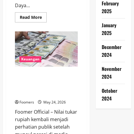
February
Daya...
2025
Read
Read More
more
January
about
Mulai
2025
1
Juni
2026,
December
Eksportir
CPO
2024
dan
Batu
Keuangan
Bara
Wajib
November
Lapor
Pelemahan Rupiah Disebut
ke
2024
PT
Untungkan Ekspor, Ekonom
DSI
Ungkap Dampak Nyata bagi
dalam
October
Masa
Ekonomi Indonesia
Transisi
2024
Ekspor
Foomers
May 24, 2026
Satu
Pintu
Foomer Official – Nilai tukar
rupiah kembali menjadi
perhatian publik setelah