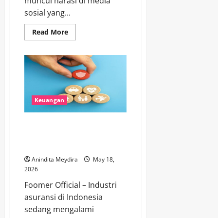
muncul narasi di media
sosial yang...
Read
Read More
more
about
Pelemahan
Rupiah
Disebut
Untungkan
Ekspor,
Ekonom
Ungkap
Dampak
Keuangan
Nyata
bagi
Ekonomi
Industri Asuransi Kini Fokus
Indonesia
Produk Sederhana dan
Distribusi B2B
Anindita Meydira
May 18,
2026
Foomer Official – Industri
asuransi di Indonesia
sedang mengalami