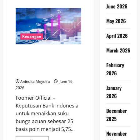
about
June 2026
Libur
Sekolah
Jadi
Momen
May 2026
Emas,
Danamon
Kenalkan
April 2026
Dunia
Keuangan
Perbankan
kepada
Generasi
March 2026
BI Naikkan Suku Bunga Demi
Muda
Jaga Rupiah dan Kepercayaan
February
Investor di Tengah
2026
Ketidakpastian Global
Anindita Meydira
June 19,
January
2026
2026
Foomer Official –
Keputusan Bank Indonesia
December
untuk menaikkan suku
2025
bunga acuan sebesar 25
basis poin menjadi 5,75...
November