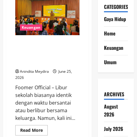
Luar
Negeri
CATEGORIES
RI
Tembus
Gaya Hidup
Rp
8.000
Triliun,
Keuangan
Mengapa
Home
Kenaikannya
Belum
Libur Sekolah Jadi Momen Emas,
Tentu
Keuangan
Jadi
Danamon Kenalkan Dunia
Tanda
Perbankan kepada Generasi
Bahaya?
Umum
Muda
Anindita Meydira
June 25,
2026
Foomer Official – Libur
ARCHIVES
sekolah biasanya identik
dengan waktu bersantai
August
atau berlibur bersama
2026
keluarga. Namun, kali ini...
July 2026
Read
Read More
more