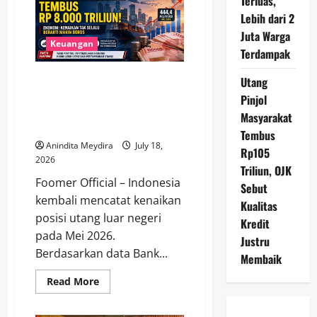
Terluas,
Belum
Tetapkan
Lebih dari 2
Target
Modal
Juta Warga
Rp
Keuangan
Terdampak
6
Triliun,
Fokus
Utang Luar Negeri RI Tembus
Utang
Tunggu
Aturan
Rp 8.000 Triliun, Mengapa
Pinjol
OJK
Kenaikannya Belum Tentu Jadi
dan
Masyarakat
Perkuat
Tanda Bahaya?
Kinerja
Tembus
Anindita Meydira
July 18,
Rp105
2026
Triliun, OJK
Foomer Official – Indonesia
Sebut
kembali mencatat kenaikan
Kualitas
posisi utang luar negeri
Kredit
pada Mei 2026.
Justru
Berdasarkan data Bank...
Membaik
Read
Read More
more
about
Utang