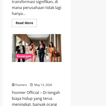
transformasi signifikan, di
mana perusahaan tidak lagi
hanya...
Read
Read More
more
about
Industri
Asuransi
Kini
Fokus
Produk
Sederhana
dan
Distribusi
Keuangan
B2B
7 Kriteria Orang Kelas Ekonomi
Menengah Atas yang Kini Jadi
Gambaran Gaya Hidup Modern
Foomers
May 13, 2026
Foomer Official – Di tengah
biaya hidup yang terus
meningkat, banyak orang