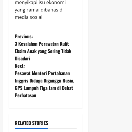
menyikapi isu ekonomi
yang ramai dibahas di
media sosial.
P
Previous:
3 Kesalahan Perawatan Kulit
o
Eksim Anak yang Sering Tidak
Disadari
s
Next:
t
Pesawat Menteri Pertahanan
Inggris Diduga Diganggu Rusia,
n
GPS Lumpuh Tiga Jam di Dekat
Perbatasan
a
v
i
RELATED STORIES