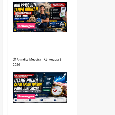
g
a
t
Keuangan
i
KUR Rp100 Juta Tanpa
o
Agunan Buka Peluang Baru,
Bagaimana Nasib Pinjol?
n
Anindita Meydira
August 8,
2026
Keuangan
Utang Pinjol Masyarakat