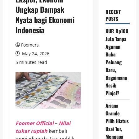
Ungkap Dampak
RECENT
Nyata bagi Ekonomi
POSTS
Indonesia
KUR Rp100
Juta Tanpa
Foomers
Agunan
May 24, 2026
Buka
Peluang
5 minutes read
Baru,
Bagaimana
Nasib
Pinjol?
Ariana
Grande
Pilih Hiatus
Foomer Official
–
Nilai
Usai Tur,
tukar rupiah
kembali
Mengapa
menjadi perhatian publik