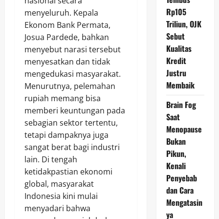
nasional secara
Rp105
menyeluruh. Kepala
Triliun, OJK
Ekonom Bank Permata,
Sebut
Josua Pardede, bahkan
Kualitas
menyebut narasi tersebut
Kredit
menyesatkan dan tidak
Justru
mengedukasi masyarakat.
Membaik
Menurutnya, pelemahan
rupiah memang bisa
Brain Fog
memberi keuntungan pada
Saat
sebagian sektor tertentu,
Menopause
tetapi dampaknya juga
Bukan
sangat berat bagi industri
Pikun,
lain. Di tengah
Kenali
ketidakpastian ekonomi
Penyebab
global, masyarakat
dan Cara
Indonesia kini mulai
Mengatasin
menyadari bahwa
ya