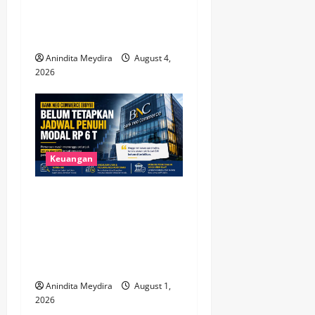
Tembus Rp105 Triliun, OJK
Sebut Kualitas Kredit Justru
Membaik
Anindita Meydira
August 4,
2026
Keuangan
Bank Neo Commerce Belum
Tetapkan Target Modal Rp 6
Triliun, Fokus Tunggu
Aturan OJK dan Perkuat
Kinerja
Anindita Meydira
August 1,
2026