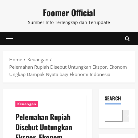
Skip
Foomer Official
to
content
Sumber Info Terlengkap dan Terupdate
Primary
Menu
Home
Keuangan
Pelemahan Rupiah Disebut Untungkan Ekspor, Ekonom
Ungkap Dampak Nyata bagi Ekonomi Indonesia
SEARCH
Keuangan
Pelemahan Rupiah
Search
Disebut Untungkan
Ekspor, Ekonom