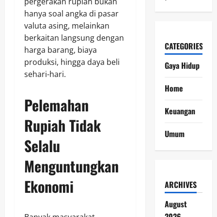
pergerakan rupiah bukan
hanya soal angka di pasar
valuta asing, melainkan
berkaitan langsung dengan
CATEGORIES
harga barang, biaya
produksi, hingga daya beli
Gaya Hidup
sehari-hari.
Home
Pelemahan
Keuangan
Rupiah Tidak
Umum
Selalu
Menguntungkan
Ekonomi
ARCHIVES
August
2026
Banyak masyarakat