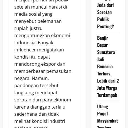
Jeda dari
setelah muncul narasi di
Sorotan
media sosial yang
Publik
menyebut pelemahan
Penting?
rupiah justru
menguntungkan ekonomi
Banjir
Indonesia. Banyak
Besar
influencer mengatakan
Sumatera
kondisi itu dapat
Jadi
mendorong ekspor dan
Bencana
memperbesar pemasukan
Terluas,
negara. Namun,
Lebih dari 2
pandangan tersebut
Juta Warga
langsung mendapat
Terdampak
sorotan dari para ekonom
Utang
karena dianggap terlalu
Pinjol
sederhana dan tidak
Masyarakat
melihat kondisi industri
Tembus