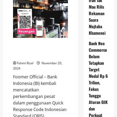
Iran Tak
dan
Mau Rilis
Google
Cloud
Rekaman
Berkolaborasi:
Hadirkan
Suara
Layanan
Digital
Mojtaba
Terdepan
Keuangan
untuk
Khamenei
Nasabah
Bank Neo
Melonjak Tajam! Pengguna QRIS
Commerce
di Indonesia Tumbuh 183,9%
Menurut Data BI Oktober 2024
Belum
Tetapkan
Fahmi Rizal
November 20,
2024
Target
Modal Rp 6
Foomer Official – Bank
Triliun,
Indonesia (BI) kembali
Fokus
mencatatkan
Tunggu
perkembangan pesat
Aturan OJK
dalam penggunaan Quick
dan
Response Code Indonesian
Perkuat
Standard (QRIS)...