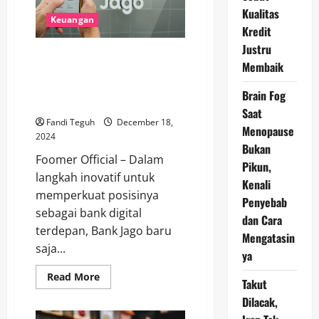
Boros
di
Kualitas
Keuangan
Era
Kredit
Serba
Digital?
Justru
Bank Jago dan Google Cloud
Membaik
Berkolaborasi: Hadirkan
Layanan Digital Terdepan untuk
Brain Fog
Nasabah
Saat
Fandi Teguh
December 18,
Menopause
2024
Bukan
Foomer Official – Dalam
Pikun,
langkah inovatif untuk
Kenali
memperkuat posisinya
Penyebab
sebagai bank digital
dan Cara
terdepan, Bank Jago baru
Mengatasin
saja...
ya
Read
Read More
Takut
more
about
Dilacak,
Bank
Jago