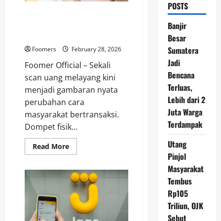
POSTS
Sekali Scan, Uang Melayang:
Cashless Praktis atau Bikin
Banjir
Boros di Era Serba Digital?
Besar
Sumatera
Foomers
February 28, 2026
Jadi
Foomer Official – Sekali
Bencana
scan uang melayang kini
Terluas,
menjadi gambaran nyata
Lebih dari 2
perubahan cara
Juta Warga
masyarakat bertransaksi.
Terdampak
Dompet fisik...
Utang
Read
Read More
more
Pinjol
about
Sekali
Masyarakat
Scan,
Tembus
Uang
Melayang:
Rp105
Cashless
Praktis
Triliun, OJK
atau
Bikin
Sebut