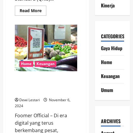
Kinerja
Read
Read More
more
about
Melonjak
Tajam!
Pengguna
QRIS
CATEGORIES
di
Indonesia
Gaya Hidup
Tumbuh
183,9%
Menurut
Data
Home
Home
Keuangan
BI
Oktober
2024
Keuangan
Penggunaan QRIS: Solusi Efektif
untuk Meningkatkan Penjualan
Umum
dan Kemudahan Transaksi
Dewi Lestari
November 6,
2024
Foomer Official – Di era
ARCHIVES
digital yang terus
berkembang pesat,