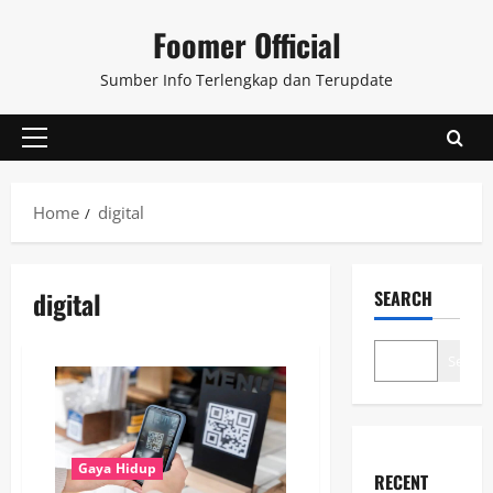
Skip
Foomer Official
to
content
Sumber Info Terlengkap dan Terupdate
Primary
Menu
Home
digital
digital
SEARCH
Search
Gaya Hidup
RECENT