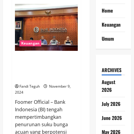
Mengungkap
Misteri
Home
di
Balik
Warna
Bulu
Keuangan
Panda:
Mengapa
Hitam-
Umum
Putih?
Keuangan
Bank Indonesia Siapkan
Langkah Strategis: Suku Bunga
ARCHIVES
Acuan Bank Berpeluang Turun
pada Akhir 2024
August
Fandi Teguh
November 9,
2026
2024
Foomer Official – Bank
July 2026
Indonesia (BI) tengah
mempertimbangkan
June 2026
penurunan suku bunga
May 2026
acuan yang berpotensi