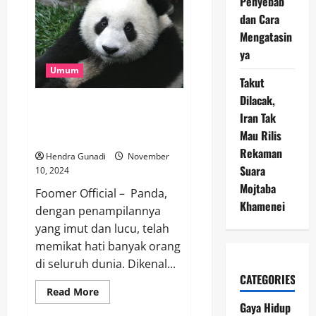
Penyebab
Sekarang
Lebih
dan Cara
Memilih
Pekerjaan
Mengatasin
Freelance
daripada
ya
Harus
Umum
Kerja
Takut
Kantoran?
Dilacak,
Mengungkap Misteri di Balik
Iran Tak
Warna Bulu Panda: Mengapa
Mau Rilis
Hitam-Putih?
Rekaman
Hendra Gunadi
November
Suara
10, 2024
Mojtaba
Foomer Official – Panda,
Khamenei
dengan penampilannya
yang imut dan lucu, telah
memikat hati banyak orang
di seluruh dunia. Dikenal...
CATEGORIES
Read
Read More
more
Gaya Hidup
about