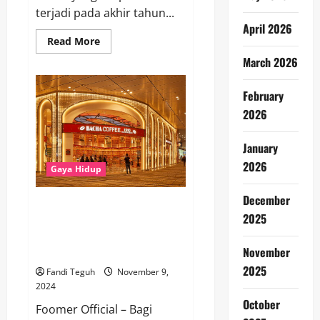
terjadi pada akhir tahun...
April 2026
Read
Read More
more
about
March 2026
Bank
Indonesia
Siapkan
February
Langkah
Strategis:
2026
Suku
Bunga
Acuan
January
Bank
Berpeluang
2026
Gaya Hidup
Turun
pada
Akhir
December
2024
Sensasi Keliling Dunia dalam
2025
Secangkir Kopi: Bacha Coffee
Plaza Indonesia Hadirkan
November
Citarasa dari 35 Negara
2025
Fandi Teguh
November 9,
2024
October
Foomer Official – Bagi