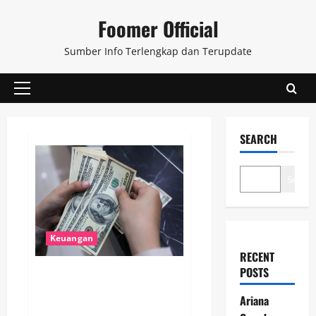
Skip
Foomer Official
to
content
Sumber Info Terlengkap dan Terupdate
Primary
Menu
SEARCH
Search
Keuangan
RECENT
POSTS
Arus Keluar Modal Asing Capai
Rp 10,23 Triliun, Apa
Ariana
Dampaknya Bagi Perekonomian