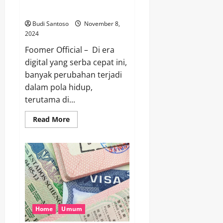
di Kalangan Gen Z
Budi Santoso
November 8,
2024
Foomer Official – Di era
digital yang serba cepat ini,
banyak perubahan terjadi
dalam pola hidup,
terutama di...
Read
Read More
more
about
Mengenal
Gaya
Hidup
Hedonisme
yang
Kini
Jadi
Tren
di
Kalangan
Home
Umum
Gen
Z