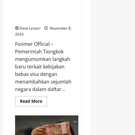
China Umumkan Daftar Negara
Bebas Visa Terbaru, Bagaimana
Dengan Nasib Indonesia?
Dewi Lestari
November 8,
2024
Foomer Official –
Pemerintah Tiongkok
mengumumkan langkah
baru terkait kebijakan
bebas visa dengan
menambahkan sejumlah
negara dalam daftar...
Read
Read More
more
about
China
Umumkan
Daftar
Negara
Bebas
Visa