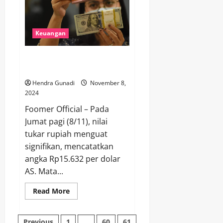
Terbaru,
Bagaimana
Dengan
Nasib
Keuangan
Indonesia?
Rupiah Menguat Menjelang
Akhir Pekan, Capai Rp15.632
Hendra Gunadi
November 8,
2024
Foomer Official – Pada
Jumat pagi (8/11), nilai
tukar rupiah menguat
signifikan, mencatatkan
angka Rp15.632 per dolar
AS. Mata...
Read
Read More
more
about
Rupiah
Menguat
Previous
1
…
60
61