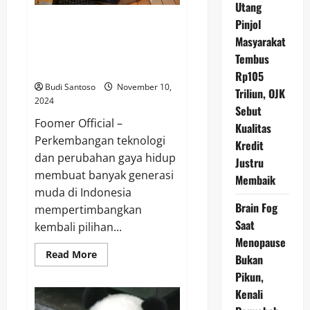
Utang
Indonesia?
Mengapa Generasi Muda
Pinjol
Sekarang Lebih Memilih
Masyarakat
Pekerjaan Freelance daripada
Tembus
Harus Kerja Kantoran?
Rp105
Budi Santoso
November 10,
Triliun, OJK
2024
Sebut
Foomer Official –
Kualitas
Perkembangan teknologi
Kredit
dan perubahan gaya hidup
Justru
membuat banyak generasi
Membaik
muda di Indonesia
Brain Fog
mempertimbangkan
Saat
kembali pilihan...
Menopause
Read
Read More
Bukan
more
about
Pikun,
Mengapa
Kenali
Generasi
Muda