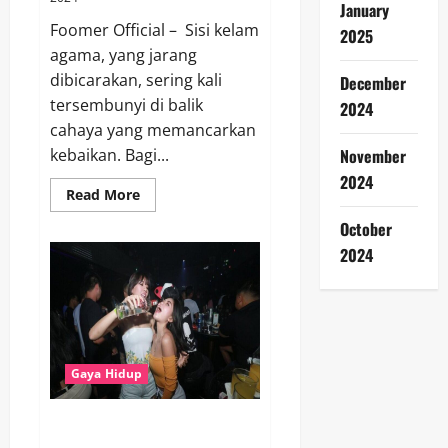
January
Foomer Official – Sisi kelam
2025
agama, yang jarang
dibicarakan, sering kali
December
tersembunyi di balik
2024
cahaya yang memancarkan
November
kebaikan. Bagi...
2024
Read
Read More
more
about
October
Mengungkap
Sisi
2024
Kelam
Agama:
Apa
yang
Tidak
Pernah
Diberitahukan
kepada
Gaya Hidup
Anda!
Mengenal Gaya Hidup
Hedonisme yang Kini Jadi Tren