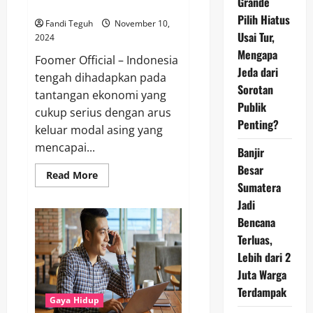
Grande
Indonesia?
Pilih Hiatus
Fandi Teguh
November 10,
Usai Tur,
2024
Mengapa
Foomer Official – Indonesia
Jeda dari
tengah dihadapkan pada
Sorotan
tantangan ekonomi yang
Publik
cukup serius dengan arus
Penting?
keluar modal asing yang
mencapai...
Banjir
Besar
Read
Read More
more
Sumatera
about
Jadi
Arus
Keluar
Bencana
Modal
Asing
Terluas,
Capai
Rp
Lebih dari 2
10,23
Triliun,
Juta Warga
Apa
Terdampak
Dampaknya
Gaya Hidup
Bagi
Perekonomian