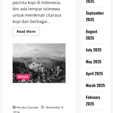
2025
pecinta kopi di Indonesia,
kini ada tempat istimewa
September
untuk menikmati citarasa
2025
kopi dari berbagai...
August
Read
Read More
more
2025
about
Sensasi
Keliling
Dunia
July 2025
dalam
Secangkir
Kopi:
May 2025
Bacha
Coffee
Plaza
April 2025
Indonesia
Umum
Hadirkan
Citarasa
dari
March 2025
35
Mengungkap Sisi Kelam Agama:
Negara
Apa yang Tidak Pernah
February
Diberitahukan kepada Anda!
2025
Hendra Gunadi
November 9,
2024