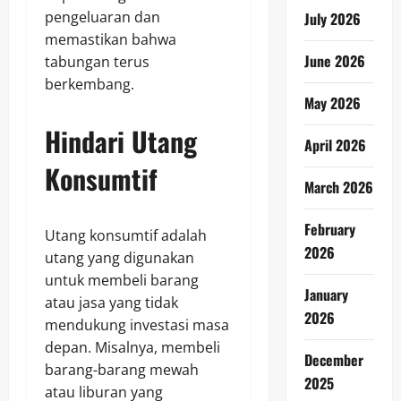
pengeluaran dan
July 2026
memastikan bahwa
June 2026
tabungan terus
berkembang.
May 2026
Hindari Utang
April 2026
Konsumtif
March 2026
February
Utang konsumtif adalah
2026
utang yang digunakan
untuk membeli barang
January
atau jasa yang tidak
2026
mendukung investasi masa
depan. Misalnya, membeli
December
barang-barang mewah
2025
atau liburan yang