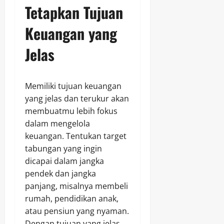
Tetapkan Tujuan
Keuangan yang
Jelas
Memiliki tujuan keuangan
yang jelas dan terukur akan
membuatmu lebih fokus
dalam mengelola
keuangan. Tentukan target
tabungan yang ingin
dicapai dalam jangka
pendek dan jangka
panjang, misalnya membeli
rumah, pendidikan anak,
atau pensiun yang nyaman.
Dengan tujuan yang jelas,