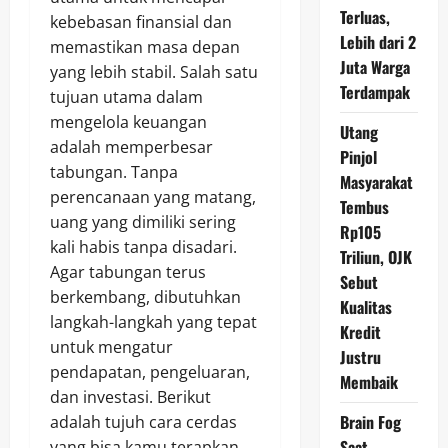
Terluas,
kebebasan finansial dan
Lebih dari 2
memastikan masa depan
Juta Warga
yang lebih stabil. Salah satu
Terdampak
tujuan utama dalam
mengelola keuangan
Utang
adalah memperbesar
Pinjol
tabungan. Tanpa
Masyarakat
perencanaan yang matang,
Tembus
uang yang dimiliki sering
Rp105
kali habis tanpa disadari.
Triliun, OJK
Agar tabungan terus
Sebut
berkembang, dibutuhkan
Kualitas
langkah-langkah yang tepat
Kredit
untuk mengatur
Justru
pendapatan, pengeluaran,
Membaik
dan investasi. Berikut
Brain Fog
adalah tujuh cara cerdas
Saat
yang bisa kamu terapkan