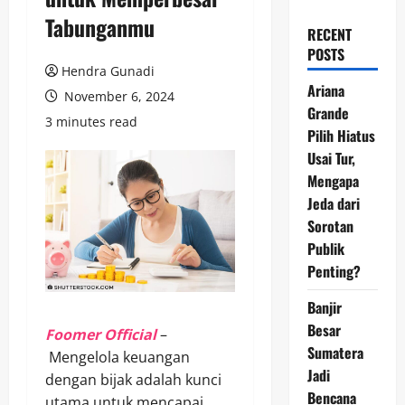
Tabunganmu
RECENT
POSTS
Hendra Gunadi
Ariana
November 6, 2024
Grande
3 minutes read
Pilih Hiatus
Usai Tur,
Mengapa
Jeda dari
Sorotan
Publik
Penting?
Banjir
Besar
Foomer Official
–
Sumatera
Mengelola keuangan
Jadi
dengan bijak adalah kunci
Bencana
utama untuk mencapai