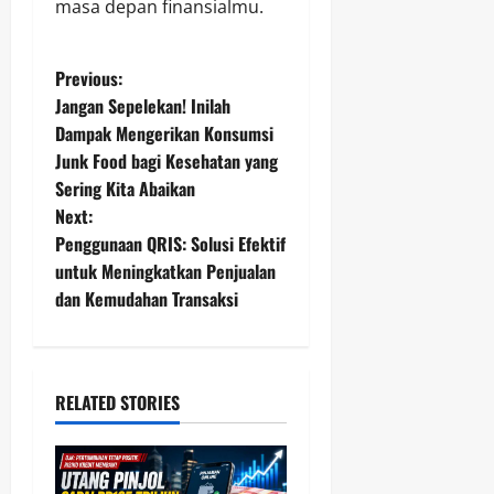
masa depan finansialmu.
P
Previous:
Jangan Sepelekan! Inilah
o
Dampak Mengerikan Konsumsi
Junk Food bagi Kesehatan yang
s
Sering Kita Abaikan
t
Next:
Penggunaan QRIS: Solusi Efektif
n
untuk Meningkatkan Penjualan
dan Kemudahan Transaksi
a
v
i
RELATED STORIES
g