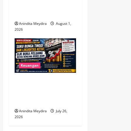
Triliun, Fokus Tunggu
Aturan OJK dan Perkuat
Kinerja
Anindita Meydira
August 1,
2026
Keuangan
Suku Bunga Tinggi dan
Likuiditas Ketat, OJK Buka
Peluang Revisi Rencana
Bisnis Bank
Anindita Meydira
July 26,
2026