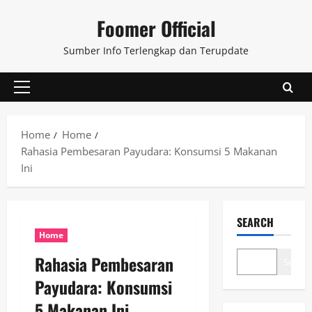
Skip
Foomer Official
to
content
Sumber Info Terlengkap dan Terupdate
Primary
Menu
Home
Home
Rahasia Pembesaran Payudara: Konsumsi 5 Makanan
Ini
SEARCH
Home
Rahasia Pembesaran
Search
Payudara: Konsumsi
5 Makanan Ini