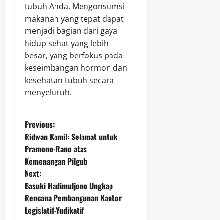
tubuh Anda. Mengonsumsi
makanan yang tepat dapat
menjadi bagian dari gaya
hidup sehat yang lebih
besar, yang berfokus pada
keseimbangan hormon dan
kesehatan tubuh secara
menyeluruh.
P
Previous:
Ridwan Kamil: Selamat untuk
o
Pramono-Rano atas
Kemenangan Pilgub
s
Next:
t
Basuki Hadimuljono Ungkap
Rencana Pembangunan Kantor
n
Legislatif-Yudikatif