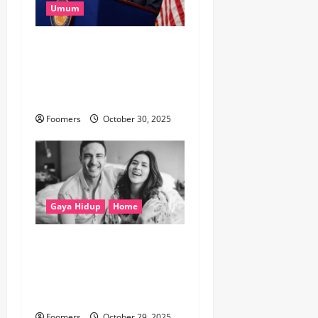
Umum
The Fed Kembali Pangkas
Suku Bunga, Tapi Powell
Beri Sinyal Hati-hati untuk
Desember
Foomers
October 30, 2025
Gaya Hidup
Home
Belajar dari Perceraian
Raisa dan Hamish Daud:
Saat Kehidupan Pribadi Tak
Luput dari Sorotan Publik
Foomers
October 29, 2025