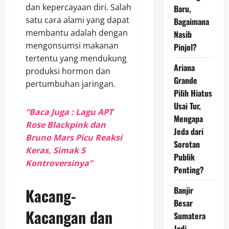
dan kepercayaan diri. Salah
Baru,
satu cara alami yang dapat
Bagaimana
membantu adalah dengan
Nasib
mengonsumsi makanan
Pinjol?
tertentu yang mendukung
Ariana
produksi hormon dan
Grande
pertumbuhan jaringan.
Pilih Hiatus
Usai Tur,
“Baca Juga : Lagu APT
Mengapa
Rose Blackpink dan
Jeda dari
Bruno Mars Picu Reaksi
Sorotan
Keras, Simak 5
Publik
Kontroversinya”
Penting?
Banjir
Kacang-
Besar
Kacangan dan
Sumatera
Jadi