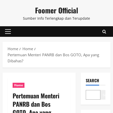
Skip
Foomer Official
to
content
Sumber Info Terlengkap dan Terupdate
Primary
Menu
Home
Home
Pertemuan Menteri PANRB dan Bos GOTO, Apa yang
Dibahas?
SEARCH
Home
Pertemuan Menteri
Search
PANRB dan Bos
GOTO, Apa yang