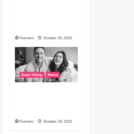
The Fed Kembali Pangkas
Suku Bunga, Tapi Powell
Beri Sinyal Hati-hati untuk
Desember
Foomers
October 30, 2025
Gaya Hidup
Home
Belajar dari Perceraian
Raisa dan Hamish Daud:
Saat Kehidupan Pribadi Tak
Luput dari Sorotan Publik
Foomers
October 29, 2025