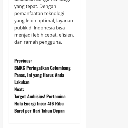
yang tepat. Dengan
pemanfaatan teknologi
yang lebih optimal, layanan
publik di Indonesia bisa
menjadi lebih cepat, efisien,
dan ramah pengguna.
P
Previous:
BMKG Peringatkan Gelombang
o
Panas, Ini yang Harus Anda
Lakukan
s
Next:
t
Target Ambisius! Pertamina
Hulu Energi Incar 416 Ribu
n
Barel per Hari Tahun Depan
a