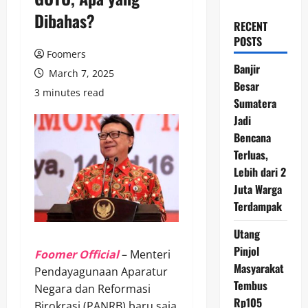
Dibahas?
RECENT
POSTS
Foomers
Banjir
March 7, 2025
Besar
3 minutes read
Sumatera
Jadi
Bencana
Terluas,
Lebih dari 2
Juta Warga
Terdampak
Utang
Pinjol
Foomer Official
– Menteri
Masyarakat
Pendayagunaan Aparatur
Tembus
Negara dan Reformasi
Rp105
Birokrasi (PANRB) baru saja