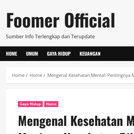
Skip
Foomer Official
to
content
Sumber Info Terlengkap dan Terupdate
HOME
UMUM
GAYA HIDUP
KEUANGAN
Home
Home
Mengenal Kesehatan Mental: Pentingnya Me
Gaya Hidup
Home
Mengenal Kesehatan M