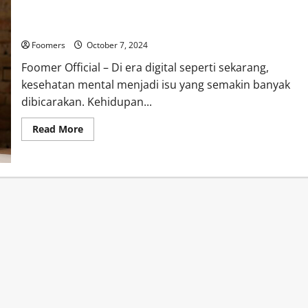
Mengenal Kesehatan Mental: Pentingnya Menjaga Kesehatan
Pikiran di Era Digital
Foomers
October 7, 2024
Foomer Official – Di era digital seperti sekarang,
kesehatan mental menjadi isu yang semakin banyak
dibicarakan. Kehidupan...
Read
Read More
more
about
Mengenal
Kesehatan
Mental:
Pentingnya
Menjaga
Kesehatan
Pikiran
di
Era
Digital