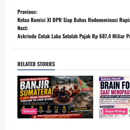
P
Previous:
Ketua Komisi XI DPR Siap Bahas Redenominasi Rupi
o
Next:
s
Askrindo Cetak Laba Setelah Pajak Rp 687,4 Miliar 
t
n
RELATED STORIES
a
v
i
g
Umum
Gaya Hidup
a
Banjir Besar Sumatera Jadi
Brain Fog Saa