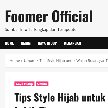
Skip
Foomer Official
to
content
Sumber Info Terlengkap dan Terupdate
HOME
UMUM
GAYA HIDUP
KEUANGAN
Home
Umum
Tips Style Hijab untuk Wajah Bulat agar T
Gaya Hidup
Umum
Tips Style Hijab untuk