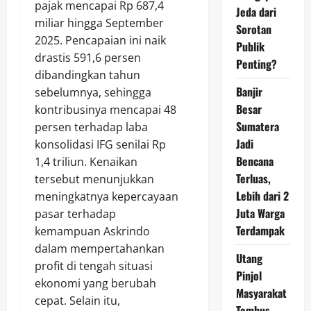
pajak mencapai Rp 687,4
Jeda dari
miliar hingga September
Sorotan
2025. Pencapaian ini naik
Publik
drastis 591,6 persen
Penting?
dibandingkan tahun
Banjir
sebelumnya, sehingga
Besar
kontribusinya mencapai 48
Sumatera
persen terhadap laba
Jadi
konsolidasi IFG senilai Rp
Bencana
1,4 triliun. Kenaikan
Terluas,
tersebut menunjukkan
Lebih dari 2
meningkatnya kepercayaan
Juta Warga
pasar terhadap
Terdampak
kemampuan Askrindo
dalam mempertahankan
Utang
profit di tengah situasi
Pinjol
ekonomi yang berubah
Masyarakat
cepat. Selain itu,
Tembus