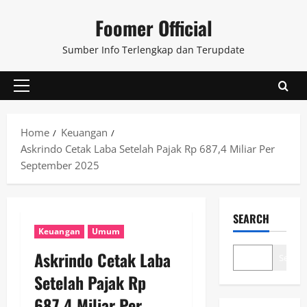
Skip
Foomer Official
to
content
Sumber Info Terlengkap dan Terupdate
Primary
Menu
Home
Keuangan
Askrindo Cetak Laba Setelah Pajak Rp 687,4 Miliar Per
September 2025
SEARCH
Keuangan
Umum
Askrindo Cetak Laba
Search
Setelah Pajak Rp
687,4 Miliar Per