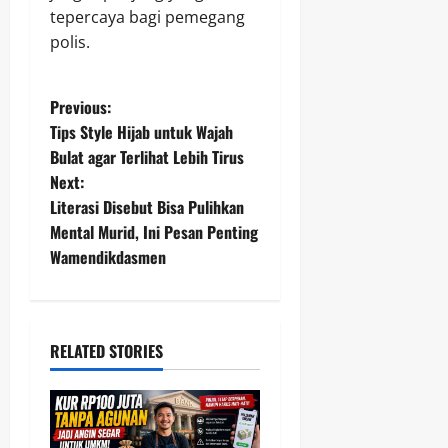
tepercaya bagi pemegang
polis.
P
Previous:
Tips Style Hijab untuk Wajah
o
Bulat agar Terlihat Lebih Tirus
Next:
s
Literasi Disebut Bisa Pulihkan
t
Mental Murid, Ini Pesan Penting
Wamendikdasmen
n
a
RELATED STORIES
v
i