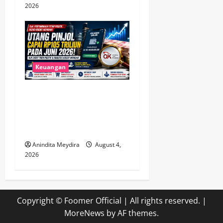
2026
Keuangan
Utang Pinjol Masyarakat
Tembus Rp105 Triliun, OJK
Sebut Kualitas Kredit Justru
Membaik
Anindita Meydira
August 4,
2026
Copyright © Foomer Official | All rights reserved.
|
MoreNews
by AF themes.