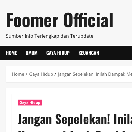
Skip
Foomer Official
to
content
Sumber Info Terlengkap dan Terupdate
HOME
UMUM
GAYA HIDUP
KEUANGAN
Home
Gaya Hidup
Jangan Sepelekan! Inilah Dampak Me
Gaya Hidup
Jangan Sepelekan! In