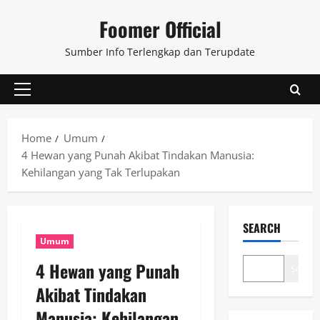
Skip
Foomer Official
to
content
Sumber Info Terlengkap dan Terupdate
Primary
Menu
Home
Umum
4 Hewan yang Punah Akibat Tindakan Manusia:
Kehilangan yang Tak Terlupakan
SEARCH
Umum
4 Hewan yang Punah
Search
Akibat Tindakan
Manusia: Kehilangan