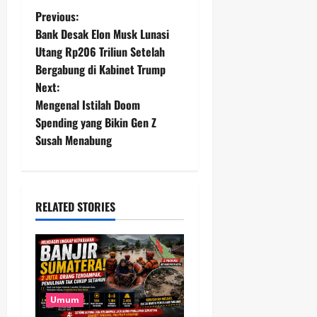
P
Previous:
Bank Desak Elon Musk Lunasi
o
Utang Rp206 Triliun Setelah
Bergabung di Kabinet Trump
s
Next:
t
Mengenal Istilah Doom
Spending yang Bikin Gen Z
n
Susah Menabung
a
v
RELATED STORIES
i
g
a
Umum