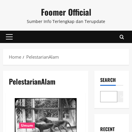
Skip
Foomer Official
to
content
Sumber Info Terlengkap dan Terupdate
Primary
Menu
Home
PelestarianAlam
PelestarianAlam
SEARCH
Search
Umum
RECENT