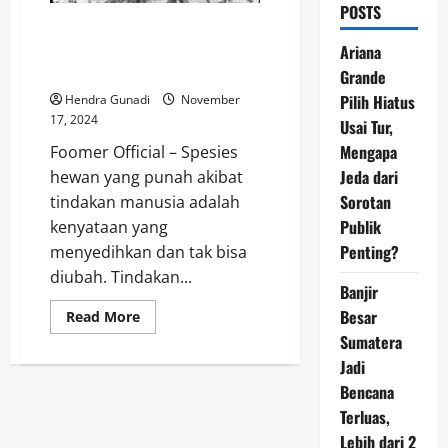
POSTS
4 Hewan yang Punah Akibat
Tindakan Manusia: Kehilangan
Ariana
yang Tak Terlupakan
Grande
Pilih Hiatus
Hendra Gunadi
November
17, 2024
Usai Tur,
Mengapa
Foomer Official – Spesies
Jeda dari
hewan yang punah akibat
Sorotan
tindakan manusia adalah
Publik
kenyataan yang
Penting?
menyedihkan dan tak bisa
diubah. Tindakan...
Banjir
Besar
Read
Read More
more
Sumatera
about
4
Jadi
Hewan
yang
Bencana
Punah
Akibat
Terluas,
Tindakan
Lebih dari 2
Manusia: