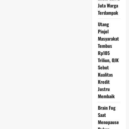
Ekonomi
Juta Warga
dan
Peluang
Terdampak
Mata
Uang
Baru
Utang
BRICS
Pinjol
Masyarakat
Tembus
Rp105
Triliun, OJK
Sebut
Kualitas
Kredit
Justru
Membaik
Brain Fog
Saat
Menopause