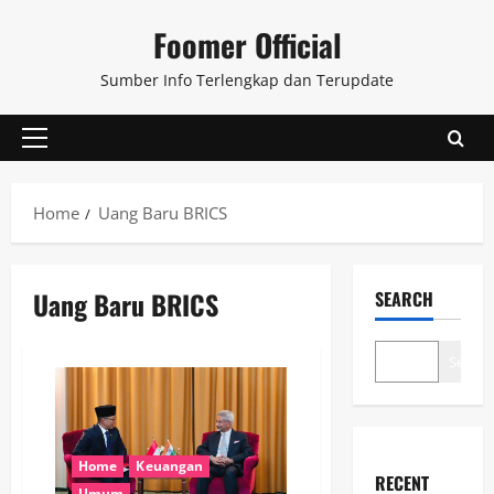
Skip
Foomer Official
to
content
Sumber Info Terlengkap dan Terupdate
Primary
Menu
Home
Uang Baru BRICS
Uang Baru BRICS
SEARCH
Search
Home
Keuangan
RECENT
Umum