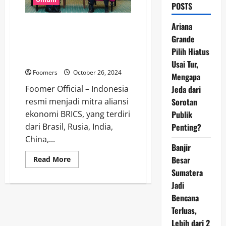
POSTS
Resmi! Indonesia Jadi Mitra
Ariana
BRICS, Berikut Implikasi
Grande
Ekonomi dan Peluang Mata Uang
Pilih Hiatus
Baru BRICS
Usai Tur,
Foomers
October 26, 2024
Mengapa
Foomer Official – Indonesia
Jeda dari
resmi menjadi mitra aliansi
Sorotan
ekonomi BRICS, yang terdiri
Publik
dari Brasil, Rusia, India,
Penting?
China,...
Banjir
Read
Besar
Read More
more
Sumatera
about
Resmi!
Jadi
Indonesia
Jadi
Bencana
Mitra
BRICS,
Terluas,
Berikut
Lebih dari 2
Implikasi