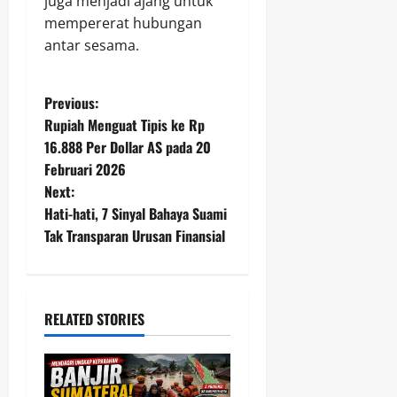
juga menjadi ajang untuk
mempererat hubungan
antar sesama.
P
Previous:
Rupiah Menguat Tipis ke Rp
o
16.888 Per Dollar AS pada 20
Februari 2026
s
Next:
t
Hati-hati, 7 Sinyal Bahaya Suami
Tak Transparan Urusan Finansial
n
a
RELATED STORIES
v
i