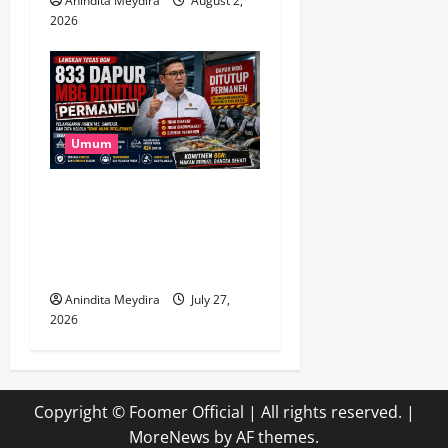
Anindita Meydira
August 2,
2026
Umum
833 Dapur MBG Ditutup
Permanen, Langkah Tegas
BGN Demi Menjaga
Kepercayaan Publik
Anindita Meydira
July 27,
2026
Copyright © Foomer Official | All rights reserved.
|
MoreNews
by AF themes.