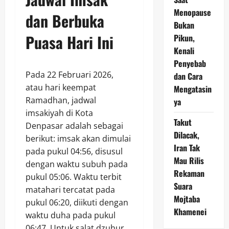
Menopause
dan Berbuka
Bukan
Puasa Hari Ini
Pikun,
Kenali
Penyebab
Pada 22 Februari 2026,
dan Cara
atau hari keempat
Mengatasin
Ramadhan, jadwal
ya
imsakiyah di Kota
Takut
Denpasar adalah sebagai
Dilacak,
berikut: imsak akan dimulai
Iran Tak
pada pukul 04:56, disusul
Mau Rilis
dengan waktu subuh pada
Rekaman
pukul 05:06. Waktu terbit
Suara
matahari tercatat pada
Mojtaba
pukul 06:20, diikuti dengan
Khamenei
waktu duha pada pukul
06:47. Untuk salat dzuhur,