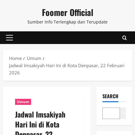
Skip
Foomer Official
to
content
Sumber Info Terlengkap dan Terupdate
Primary
Menu
Home
Umum
Jadwal Imsakiyah Hari Ini di Kota Denpasar, 22 Februari
2026
SEARCH
Umum
Jadwal Imsakiyah
Search
Hari Ini di Kota
Denpasar, 22