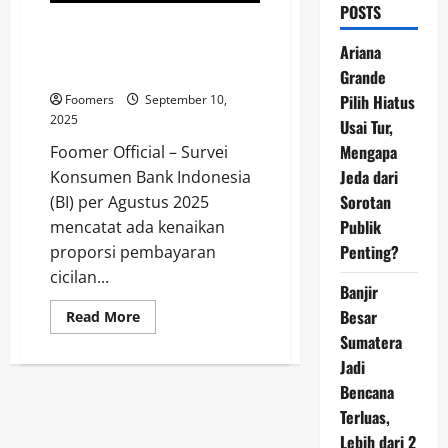
POSTS
Pendapatan Masyarakat RI
Semakin Terkuras untuk Bayar
Ariana
Cicilan
Grande
Pilih Hiatus
Foomers
September 10,
2025
Usai Tur,
Mengapa
Foomer Official – Survei
Jeda dari
Konsumen Bank Indonesia
Sorotan
(BI) per Agustus 2025
Publik
mencatat ada kenaikan
Penting?
proporsi pembayaran
cicilan...
Banjir
Besar
Read
Read More
more
Sumatera
about
Pendapatan
Jadi
Masyarakat
RI
Bencana
Semakin
Terkuras
Terluas,
untuk
Lebih dari 2
Bayar