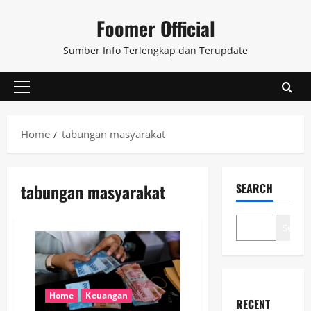
Skip
Foomer Official
to
content
Sumber Info Terlengkap dan Terupdate
Primary
Menu
Home
tabungan masyarakat
tabungan masyarakat
SEARCH
Search
Home
Keuangan
RECENT