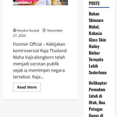
POSTS
Kebijakan Kontroversial Raja
Bukan
Thailand Maha Vajiralongkorn:
Skincare
Mengungkap Rumor dan Fakta
Mahal,
Hendra Gunadi
November
Rahasia
27, 2024
Glass Skin
Foomer Offcial – Kebijakan
Hailey
kontroversial Raja Thailand
Bieber
Maha Vajiralongkorn telah
Ternyata
menjadi sorotan publik
Lebih
sejak ia memimpin negara
Sederhana
tersebut. Raja...
Helikopter
Read
Read More
Pemadam
more
about
Jatuh di
Kebijakan
Kontroversial
Utah, Dua
Raja
Petugas
Thailand
Maha
Gugur di
Vajiralongkorn: