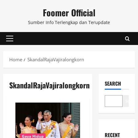
Skip
Foomer Official
to
content
Sumber Info Terlengkap dan Terupdate
Primary
Menu
Home
SkandalRajaVajiralongkorn
SkandalRajaVajiralongkorn
SEARCH
Search
RECENT
Gaya Hidup