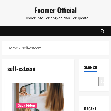
Skip
Foomer Official
to
content
Sumber Info Terlengkap dan Terupdate
Primary
Menu
Home
self-esteem
self-esteem
SEARCH
Search
Gaya Hidup
RECENT