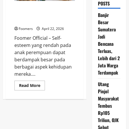
POSTS
7 Tips Meningkatkan Self-
Esteem Anak Perempuan yang
Banjir
Rendah
Besar
Sumatera
Foomers
April 22, 2026
Jadi
Foomer Official – Self-
Bencana
esteem yang rendah pada
Terluas,
anak perempuan dapat
Lebih dari 2
berdampak besar pada
Juta Warga
berbagai aspek kehidupan
Terdampak
mereka....
Utang
Read
Read More
more
Pinjol
about
7
Masyarakat
Tips
Tembus
Meningkatkan
Self-
Rp105
Esteem
Anak
Triliun, OJK
Perempuan
yang
Sebut