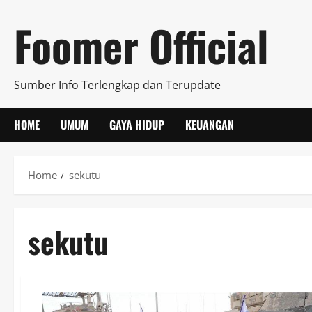
Skip
Foomer Official
to
content
Sumber Info Terlengkap dan Terupdate
HOME
UMUM
GAYA HIDUP
KEUANGAN
Home
sekutu
sekutu