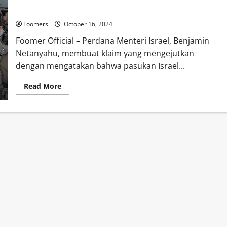
Canggih Milik Rusia di Lebanon
Foomers
October 16, 2024
Foomer Official – Perdana Menteri Israel, Benjamin
Netanyahu, membuat klaim yang mengejutkan
dengan mengatakan bahwa pasukan Israel...
Read
Read More
more
about
Benjamin
Netanyahu
Klaim
Pasukan
Israel
Temukan
Senjata
Canggih
Milik
Rusia
di
Lebanon