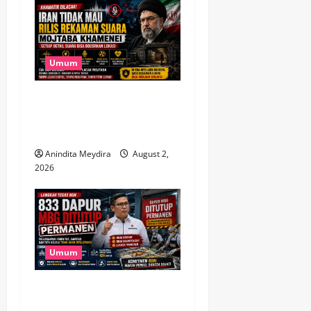
Umum
Takut Dilacak, Iran Tak Mau
Rilis Rekaman Suara
Mojtaba Khamenei
Anindita Meydira
August 2,
2026
Umum
833 Dapur MBG Ditutup
Permanen, Langkah Tegas