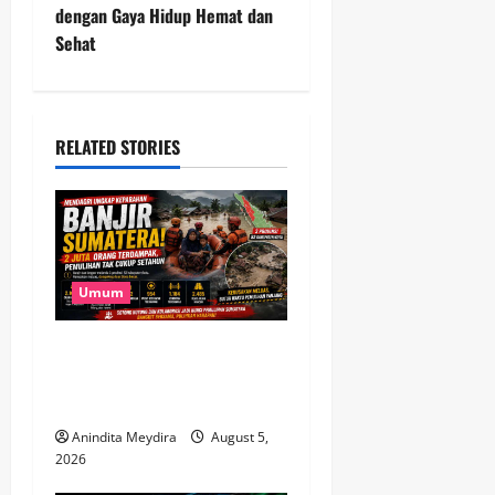
dengan Gaya Hidup Hemat dan
n
Sehat
a
v
RELATED STORIES
i
g
a
Umum
t
Banjir Besar Sumatera Jadi
i
Bencana Terluas, Lebih dari
o
2 Juta Warga Terdampak
Anindita Meydira
August 5,
n
2026