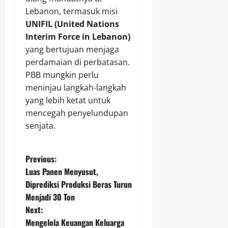
Lebanon, termasuk misi
UNIFIL (United Nations
Interim Force in Lebanon)
yang bertujuan menjaga
perdamaian di perbatasan.
PBB mungkin perlu
meninjau langkah-langkah
yang lebih ketat untuk
mencegah penyelundupan
senjata.
P
Previous:
Luas Panen Menyusut,
o
Diprediksi Produksi Beras Turun
Menjadi 30 Ton
s
Next:
t
Mengelola Keuangan Keluarga