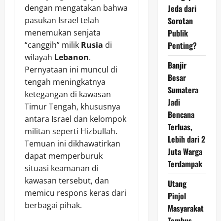
dengan mengatakan bahwa
Jeda dari
pasukan Israel telah
Sorotan
menemukan senjata
Publik
“canggih” milik
Rusia
di
Penting?
wilayah
Lebanon
.
Banjir
Pernyataan ini muncul di
Besar
tengah meningkatnya
Sumatera
ketegangan di kawasan
Jadi
Timur Tengah, khususnya
Bencana
antara Israel dan kelompok
Terluas,
militan seperti Hizbullah.
Lebih dari 2
Temuan ini dikhawatirkan
Juta Warga
dapat memperburuk
Terdampak
situasi keamanan di
kawasan tersebut, dan
Utang
memicu respons keras dari
Pinjol
berbagai pihak.
Masyarakat
Tembus