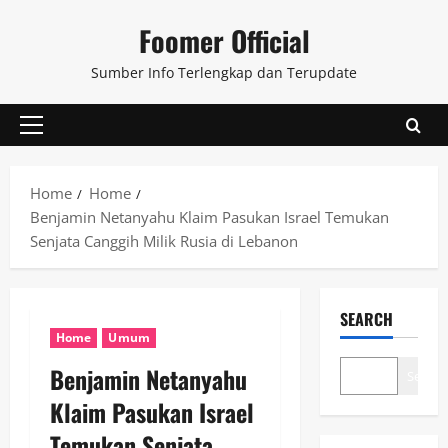
Skip
Foomer Official
to
content
Sumber Info Terlengkap dan Terupdate
Primary
Menu
Home
Home
Benjamin Netanyahu Klaim Pasukan Israel Temukan
Senjata Canggih Milik Rusia di Lebanon
SEARCH
Home
Umum
Benjamin Netanyahu
Search
Klaim Pasukan Israel
Temukan Senjata