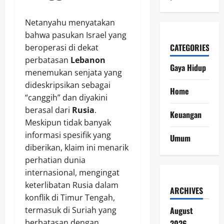
Netanyahu menyatakan
bahwa pasukan Israel yang
CATEGORIES
beroperasi di dekat
perbatasan
Lebanon
Gaya Hidup
menemukan senjata yang
dideskripsikan sebagai
Home
“canggih” dan diyakini
berasal dari
Rusia
.
Keuangan
Meskipun tidak banyak
informasi spesifik yang
Umum
diberikan, klaim ini menarik
perhatian dunia
internasional, mengingat
keterlibatan Rusia dalam
ARCHIVES
konflik di Timur Tengah,
termasuk di Suriah yang
August
berbatasan dengan
2026