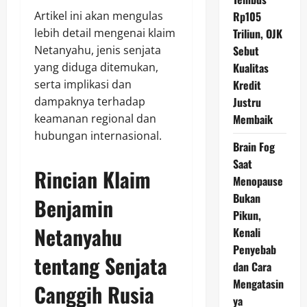
Artikel ini akan mengulas
Rp105
lebih detail mengenai klaim
Triliun, OJK
Netanyahu, jenis senjata
Sebut
yang diduga ditemukan,
Kualitas
serta implikasi dan
Kredit
dampaknya terhadap
Justru
keamanan regional dan
Membaik
hubungan internasional.
Brain Fog
Saat
Rincian Klaim
Menopause
Bukan
Benjamin
Pikun,
Netanyahu
Kenali
Penyebab
tentang Senjata
dan Cara
Mengatasin
Canggih Rusia
ya