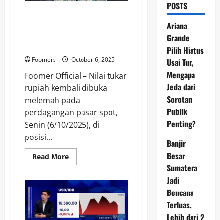
POSTS
Rupiah Tertekan ke Level
Rp16.578 per Dolar AS, Analis
Ariana
Sebut Dampak Pernyataan The
Grande
Fed
Pilih Hiatus
Foomers
October 6, 2025
Usai Tur,
Mengapa
Foomer Official – Nilai tukar
Jeda dari
rupiah kembali dibuka
Sorotan
melemah pada
Publik
perdagangan pasar spot,
Penting?
Senin (6/10/2025), di
posisi...
Banjir
Besar
Read
Read More
more
Sumatera
about
Rupiah
Jadi
Tertekan
ke
Bencana
Level
Terluas,
Rp16.578
per
Lebih dari 2
Dolar