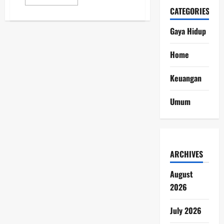
more
CATEGORIES
about
Numpuk
Dolar
Gaya Hidup
Ketika
Rupiah
Terpuruk:
Tren
Home
Baru
Warga
Indonesia
Keuangan
Berinvestasi
di
Dolar
Umum
AS
ARCHIVES
August
2026
July 2026