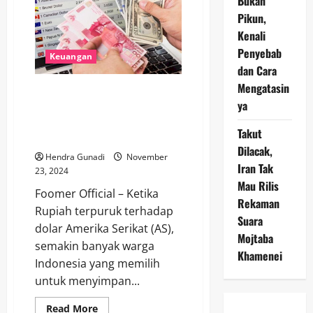
Bukan
Hingga
Pikun,
Sentuh
Rp16.600
Kenali
per
Dolar
Penyebab
Keuangan
AS
dan Cara
Mengatasin
Numpuk Dolar Ketika Rupiah
ya
Terpuruk: Tren Baru Warga
Indonesia Berinvestasi di Dolar
Takut
AS
Dilacak,
Hendra Gunadi
November
Iran Tak
23, 2024
Mau Rilis
Foomer Official – Ketika
Rekaman
Rupiah terpuruk terhadap
Suara
dolar Amerika Serikat (AS),
Mojtaba
semakin banyak warga
Khamenei
Indonesia yang memilih
untuk menyimpan...
Read
Read More