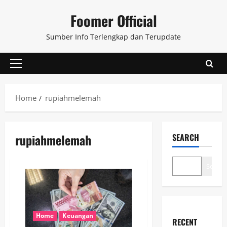
Skip
Foomer Official
to
content
Sumber Info Terlengkap dan Terupdate
Primary
Menu
Home
rupiahmelemah
rupiahmelemah
SEARCH
Search
Home
Keuangan
RECENT